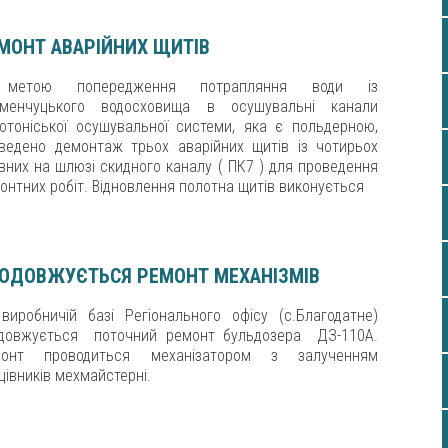
МОНТ АВАРІЙНИХ ЩИТІВ
метою попередження потрапляння води із
менчуцького водосховища в осушувальні канали
отоніської осушувальної системи, яка є польдерною,
ведено демонтаж трьох аварійних щитів із чотирьох
вних на шлюзі скидного каналу ( ПК7 ) для проведення
онтних робіт. Відновлення полотна щитів виконується
ОДОВЖУЄТЬСЯ РЕМОНТ МЕХАНІЗМІВ
виробничій базі Регіонального офісу (с.Благодатне)
довжується поточний ремонт бульдозера ДЗ-110А.
монт проводиться механізатором з залученням
цівників мехмайстерні.