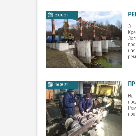
РЕ
23.03.21
З 
Кре
Зол
про
ная
рем
ПР
16.03.21
На 
про
Ре
пра