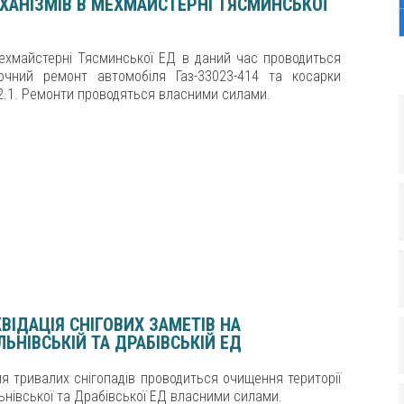
ХАНІЗМІВ В МЕХМАЙСТЕРНІ ТЯСМИНСЬКОЇ
ехмайстерні Тясминської ЕД в даний час проводиться
очний ремонт автомобіля Газ-33023-414 та косарки
2.1. Ремонти проводяться власними силами.
КВІДАЦІЯ СНІГОВИХ ЗАМЕТІВ НА
ЛЬНІВСЬКІЙ ТА ДРАБІВСЬКІЙ ЕД
ля тривалих снігопадів проводиться очищення території
ьнівської та Драбівської ЕД власними силами.