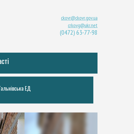
ckovr@ckovr.gov.ua
crkovg@ukr.net
(0472) 63-77-98
асті
Тальнiвська ЕД