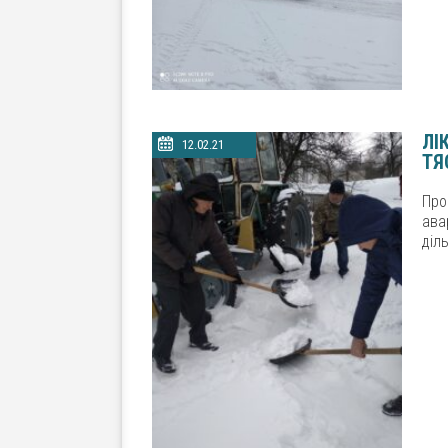
ЛІ
12.02.21
ТЯ
Про
ава
діль