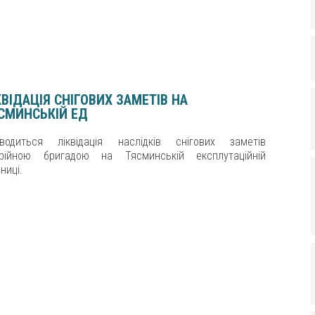
КВІДАЦІЯ СНІГОВИХ ЗАМЕТІВ НА
СМИНСЬКІЙ ЕД
водиться ліквідація наслідків снігових заметів
рійною бригадою на Тясминській експлутаційній
ниці.