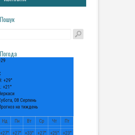
Пошук
Погода
+
29
°
C
H:
+
29°
L:
+
21°
Черкаси
Субота, 08 Серпень
Прогноз на тиждень
Нд
Пн
Вт
Ср
Чт
Пт
+
27°
+
27°
+
33°
+
27°
+
25°
+
23°