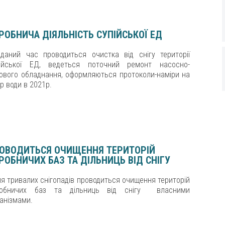
РОБНИЧА ДІЯЛЬНІСТЬ СУПІЙСЬКОЇ ЕД
даний час проводиться очистка від снігу території
ійської ЕД, ведеться поточний ремонт насосно-
ового обладнання, оформляються протоколи-наміри на
ір води в 2021р.
ОВОДИТЬСЯ ОЧИЩЕННЯ ТЕРИТОРІЙ
РОБНИЧИХ БАЗ ТА ДІЛЬНИЦЬ ВІД СНІГУ
ля тривалих снігопадів проводиться очищення територій
робничих баз та дільниць від снігу власними
анізмами.