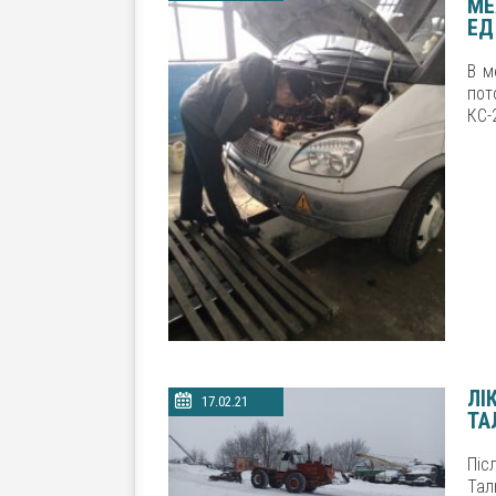
МЕ
ЕД
В м
пот
КС-
ЛІ
17.02.21
ТА
Піс
Тал