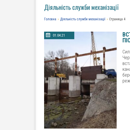
Діяльність служби механізації
Головна
›
Діяльність служби механізації
›
Страница 4
ВС
01.04.21
ПІ
Сил
Че
вст
кан
бер
реж