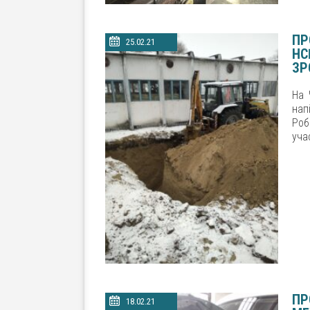
ПР
25.02.21
НС
ЗР
На 
нап
Роб
уча
ПР
18.02.21