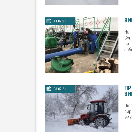
ВИ
11.02.21
На 
Суп
сил
заб
ПР
03.02.21
ВИ
Піс
ви
мех