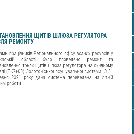
ТАНОВЛЕННЯ ЩИТІВ ШЛЮЗА РЕГУЛЯТОРА
СЛЯ РЕМОНТУ
ами працівників Регіонального офісу водних ресурсів у
ркаській області було проведено ремонт та
ановлення трьох щитів шлюза регулятора на скидному
алі (ПК7+00) Золотоніської осушувальної системи. З 31
езня 2021 року дана система переведена на літній
им роботи.