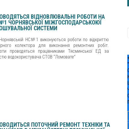
ОВОДЯТЬСЯ ВІДНОВЛЮВАЛЬНІ РОБОТИ НА
№1 ЧОРНЯВСЬКОЇ МІЖГОСПОДАРСЬКОЮЇ
ОШУВАЛЬНОЇ СИСТЕМИ
Чорнявській НС№1 виконуються роботи по відкриттю
ірного колектора для виконання ремонтних робіт.
оти проводяться працівниками Тясминської ЕД за
стю водокористувача СТОВ “Ломовате”
ОВОДИТЬСЯ ПОТОЧНИЙ РЕМОНТ ТЕХНІКИ ТА