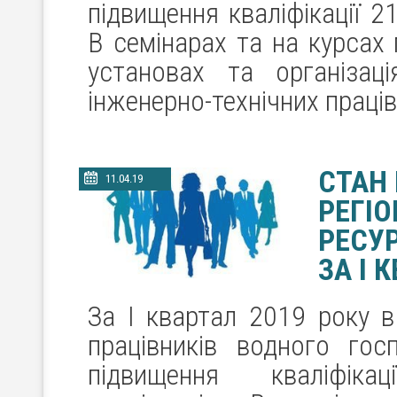
підвищення кваліфікації 2
В семінарах та на курсах 
установах та організац
інженерно-технічних праців
СТАН
11.04.19
РЕГІ
РЕСУР
ЗА І 
За І квартал 2019 року в
працівників водного го
підвищення кваліфіка