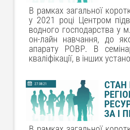
В рамках загальної корот
у 2021 році Центром підв
водного господарства у м
он-лайн навчання, до як
апарату РОВР. В семіна
кваліфікації, в інших устан
СТАН
27.08.21
РЕГІ
РЕСУР
ЗА І 
В рамках загальної корот