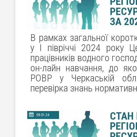
РЕГІ
РЕСУР
ЗА 20
В рамках загальної корот
у І півріччі 2024 року Ц
працівників водного госпо
он-лайн навчання, до як
РОВР у Черкаській обл
перевірка знань нормативн
СТАН
09.01.24
РЕГІ
РЕСУР