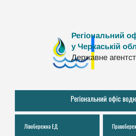
Регіональний оф
у Черкаській обл
Державне агентст
Регіональний офіс водн
Лівобережна ЕД
Правобере