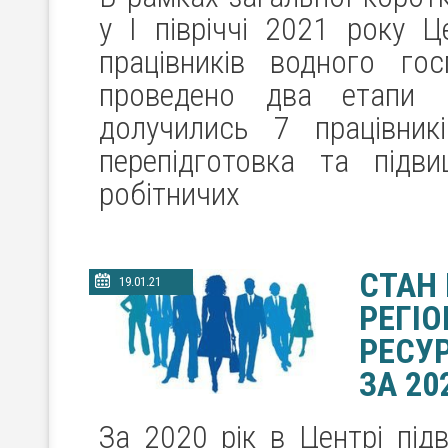
у І півріччі 2021 року Ц
працівників водного г
проведено два етапи 
долучились 7 працівник
перепідготовка та підвищ
робітничих
СТАН
19.01.21
РЕГІ
РЕСУР
ЗА 20
За 2020 рік в Центрі підв