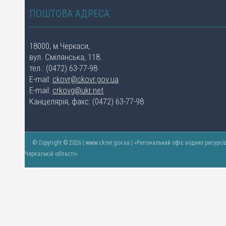
ПОШТОВА АДРЕСА
18000, м.Черкаси,
вул. Смілянська, 118.
тел.: (0472) 63-77-98
E-mail:
ckovr@ckovr.gov.ua
E-mail:
crkovg@ukr.net
Канцелярія, факс: (0472) 63-77-98
© Copyright © 2026 | www.ckovr.gov.ua | «Регіональний офіс водних ресурсі
Черкаській області»