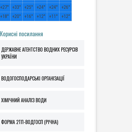
+
27°
+
33°
+
25°
+
24°
+
24°
+
26°
+
18°
+
20°
+
16°
+
12°
+
11°
+
12°
Корисні посилання
ДЕРЖАВНЕ АГЕНТСТВО ВОДНИХ РЕСУРСІВ
УКРАЇНИ
ВОДОГОСПОДАРСЬКІ ОРГАНІЗАЦІЇ
ХІМІЧНИЙ АНАЛІЗ ВОДИ
ФOРМА 2ТП-ВОДГОСП (РІЧНА)