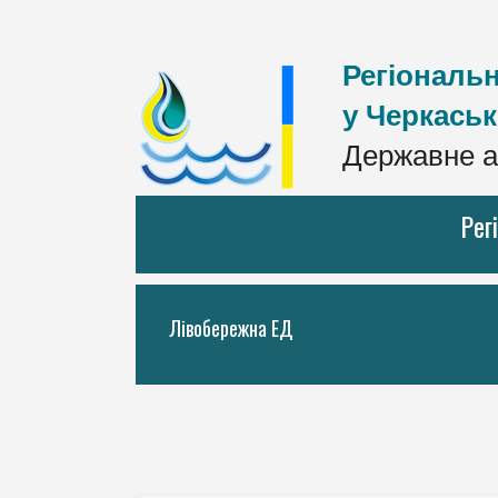
Регіональн
у Черкаськ
Державне а
Рег
Лівобережна ЕД