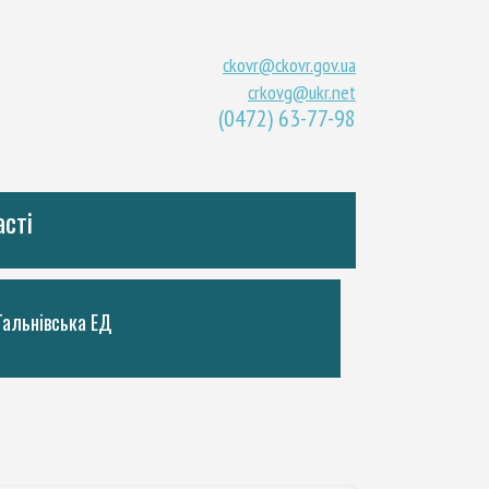
ckovr@ckovr.gov.ua
crkovg@ukr.net
(0472) 63-77-98
асті
Тальнiвська ЕД