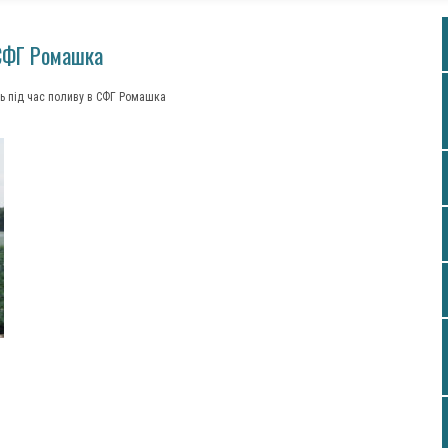
 СФГ Ромашка
ь під час поливу в СФГ Ромашка