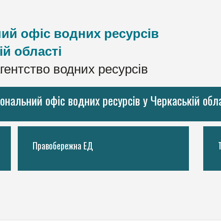
ий офіс водних ресурсів
ій області
гентство водних ресурсів
іональний офіс водних ресурсів у Черкаській обл
Правобережна ЕД