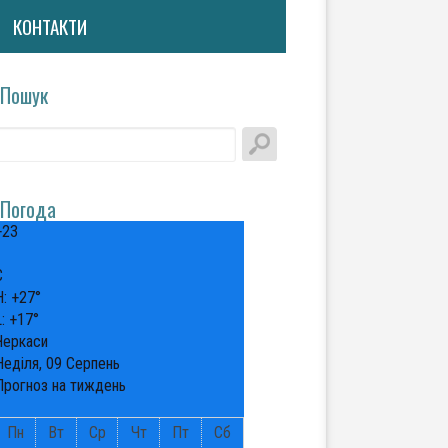
КОНТАКТИ
Пошук
Погода
+
23
°
C
H:
+
27°
L:
+
17°
Черкаси
Неділя, 09 Серпень
Прогноз на тиждень
Пн
Вт
Ср
Чт
Пт
Сб