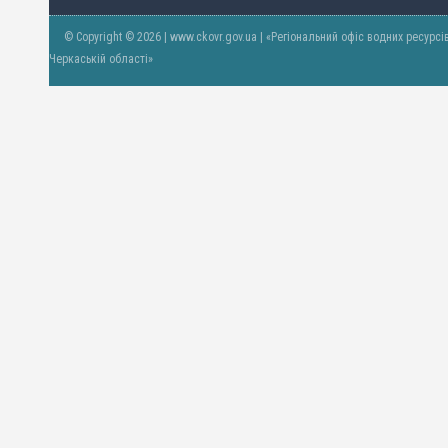
© Copyright © 2026 | www.ckovr.gov.ua | «Регіональний офіс водних ресурсі
Черкаській області»