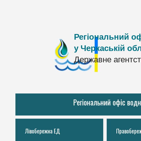
Регіональний оф
у Черкаській обл
Державне агентст
Регіональний офіс водн
Лівобережна ЕД
Правобере