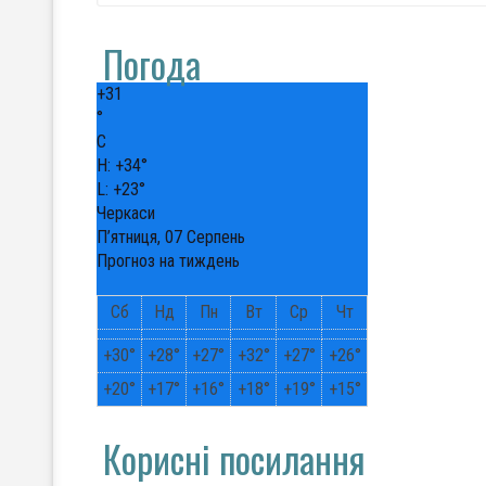
Погода
+
31
°
C
H:
+
34°
L:
+
23°
Черкаси
П’ятниця, 07 Серпень
Прогноз на тиждень
Сб
Нд
Пн
Вт
Ср
Чт
+
30°
+
28°
+
27°
+
32°
+
27°
+
26°
+
20°
+
17°
+
16°
+
18°
+
19°
+
15°
Корисні посилання