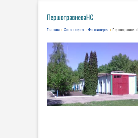
ПершотравневаНС
Головна
›
Фотогалерея
›
Фотогалерея
›
Першотравнева