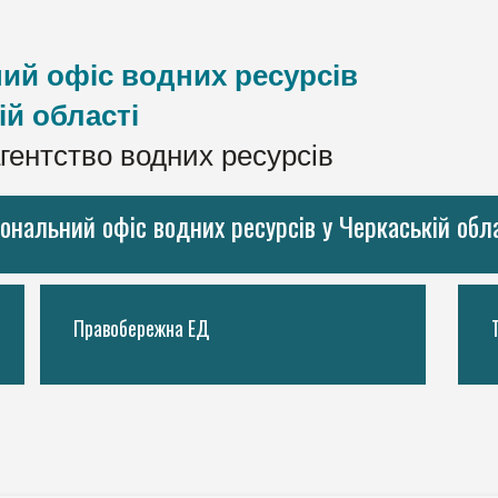
ий офіс водних ресурсів
ій області
гентство водних ресурсів
іональний офіс водних ресурсів у Черкаській обл
Правобережна ЕД