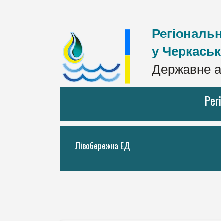
Регіональн
у Черкаськ
Державне а
Рег
Лівобережна ЕД