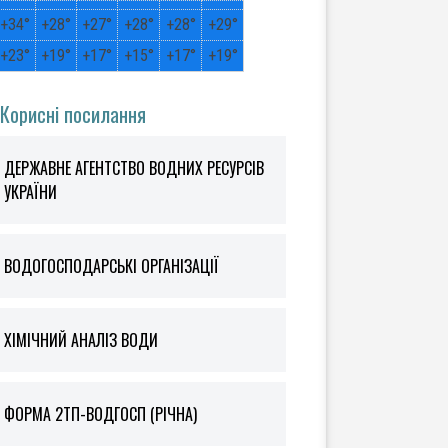
+
34°
+
28°
+
27°
+
28°
+
28°
+
29°
+
23°
+
19°
+
17°
+
15°
+
17°
+
19°
Корисні посилання
ДЕРЖАВНЕ АГЕНТСТВО ВОДНИХ РЕСУРСІВ
УКРАЇНИ
ВОДОГОСПОДАРСЬКІ ОРГАНІЗАЦІЇ
ХІМІЧНИЙ АНАЛІЗ ВОДИ
ФOРМА 2ТП-ВОДГОСП (РІЧНА)