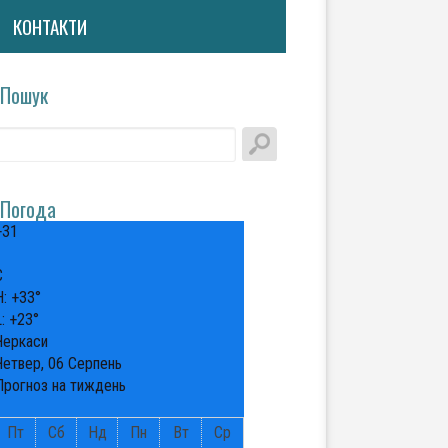
КОНТАКТИ
Пошук
Погода
+
31
°
C
H:
+
33°
L:
+
23°
Черкаси
Четвер, 06 Серпень
Прогноз на тиждень
Пт
Сб
Нд
Пн
Вт
Ср