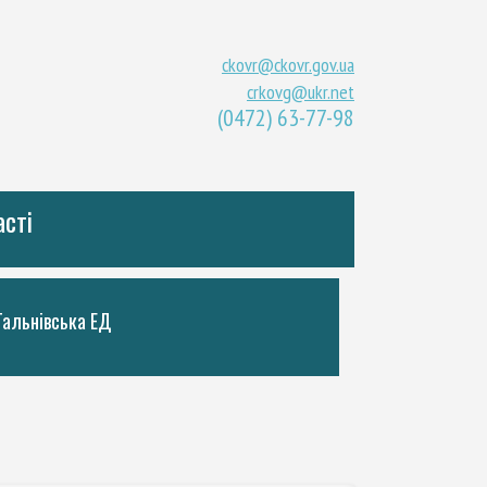
ckovr@ckovr.gov.ua
crkovg@ukr.net
(0472) 63-77-98
асті
Тальнiвська ЕД