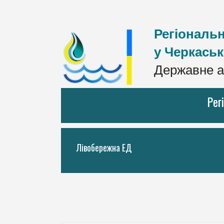
Регіональн
у Черкаськ
Державне а
Рег
Лівобережна ЕД