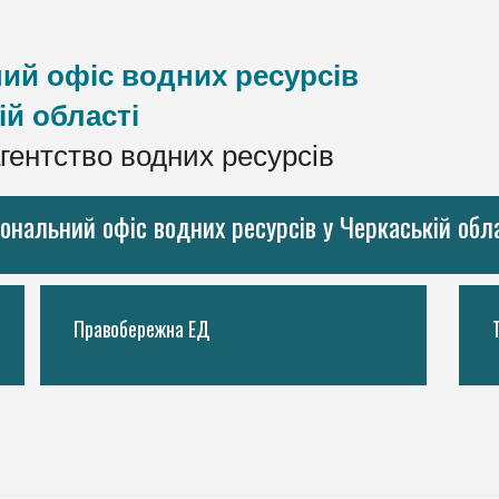
ий офіс водних ресурсів
ій області
гентство водних ресурсів
іональний офіс водних ресурсів у Черкаській обл
Правобережна ЕД