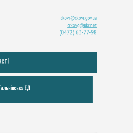
ckovr@ckovr.gov.ua
crkovg@ukr.net
(0472) 63-77-98
асті
Тальнiвська ЕД