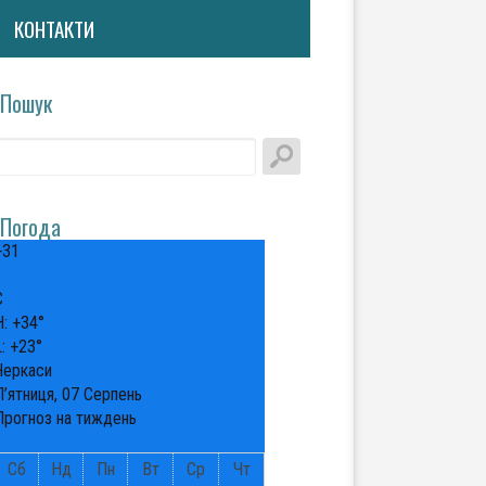
КОНТАКТИ
Пошук
Погода
+
31
°
C
H:
+
34°
L:
+
23°
Черкаси
П’ятниця, 07 Серпень
Прогноз на тиждень
Сб
Нд
Пн
Вт
Ср
Чт