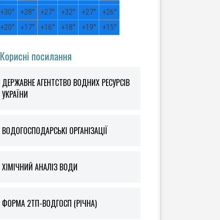
+
30°
+
28°
+
27°
+
32°
+
27°
+
26°
+
20°
+
17°
+
16°
+
18°
+
19°
+
15°
Корисні посилання
ДЕРЖАВНЕ АГЕНТСТВО ВОДНИХ РЕСУРСІВ
УКРАЇНИ
ВОДОГОСПОДАРСЬКІ ОРГАНІЗАЦІЇ
ХІМІЧНИЙ АНАЛІЗ ВОДИ
ФOРМА 2ТП-ВОДГОСП (РІЧНА)