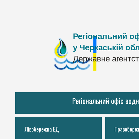
Регіональний оф
у Черкаській обл
Державне агентст
Регіональний офіс водн
Лівобережна ЕД
Правобере