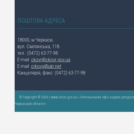
ПОШТОВА АДРЕСА
18000, м.Черкаси,
вул. Смілянська, 118.
тел.: (0472) 63-77-98
E-mail:
ckovr@ckovr.gov.ua
E-mail:
crkovg@ukr.net
Канцелярія, факс: (0472) 63-77-98
© Copyright © 2026 | www.ckovr.gov.ua | «Регіональний офіс водних ресурсі
Черкаській області»