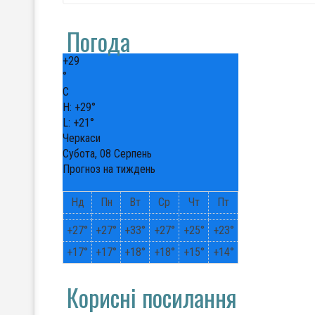
Погода
+
29
°
C
H:
+
29°
L:
+
21°
Черкаси
Субота, 08 Серпень
Прогноз на тиждень
Нд
Пн
Вт
Ср
Чт
Пт
+
27°
+
27°
+
33°
+
27°
+
25°
+
23°
+
17°
+
17°
+
18°
+
18°
+
15°
+
14°
Корисні посилання