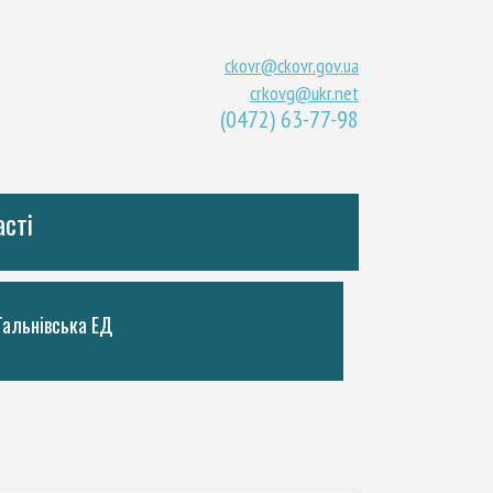
ckovr@ckovr.gov.ua
crkovg@ukr.net
(0472) 63-77-98
асті
Тальнiвська ЕД