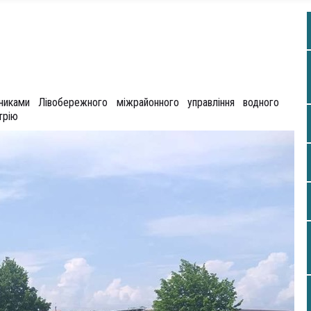
никами Лівобережного міжрайонного управління водного
трію