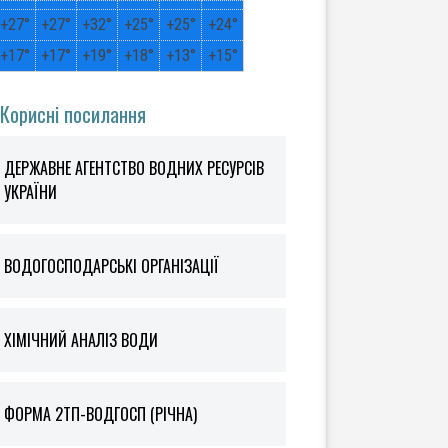
+
27°
+
27°
+
32°
+
25°
+
25°
+
24°
+
17°
+
17°
+
19°
+
18°
+
13°
+
15°
Корисні посилання
ДЕРЖАВНЕ АГЕНТСТВО ВОДНИХ РЕСУРСІВ
УКРАЇНИ
ВОДОГОСПОДАРСЬКІ ОРГАНІЗАЦІЇ
ХІМІЧНИЙ АНАЛІЗ ВОДИ
ФOРМА 2ТП-ВОДГОСП (РІЧНА)