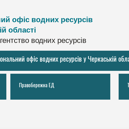
ий офіс водних ресурсів
ій області
гентство водних ресурсів
іональний офіс водних ресурсів у Черкаській обл
Правобережна ЕД