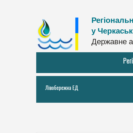
Регіональн
у Черкаськ
Державне а
Рег
Лівобережна ЕД