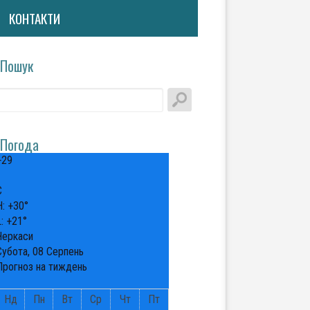
КОНТАКТИ
Пошук
Погода
+
29
°
C
H:
+
30°
L:
+
21°
Черкаси
Субота, 08 Серпень
Прогноз на тиждень
Нд
Пн
Вт
Ср
Чт
Пт