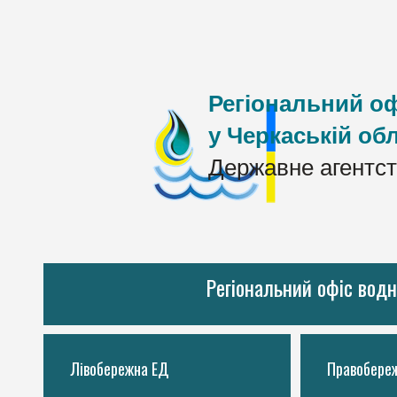
Регіональний оф
у Черкаській обл
Державне агентст
Регіональний офіс водн
Лівобережна ЕД
Правобере