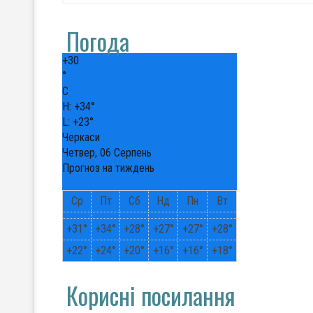
Погода
+
30
°
C
H:
+
34°
L:
+
23°
Черкаси
Четвер, 06 Серпень
Прогноз на тиждень
Ср
Пт
Сб
Нд
Пн
Вт
+
31°
+
34°
+
28°
+
27°
+
27°
+
28°
+
22°
+
24°
+
20°
+
16°
+
16°
+
18°
Корисні посилання