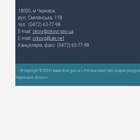
18000, м.Черкаси,
вул. Смілянська, 118.
тел.: (0472) 63-77-98
E-mail:
ckovr@ckovr.gov.ua
E-mail:
crkovg@ukr.net
Канцелярія, факс: (0472) 63-77-98
© Copyright © 2026 | www.ckovr.gov.ua | «Регіональний офіс водних ресурсі
Черкаській області»