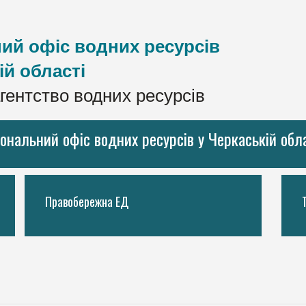
ий офіс водних ресурсів
ій області
гентство водних ресурсів
іональний офіс водних ресурсів у Черкаській обл
Правобережна ЕД