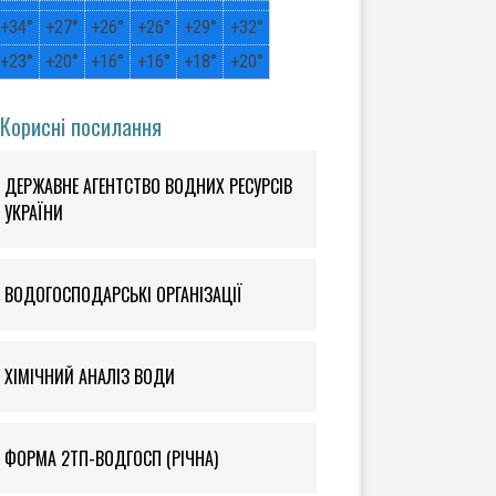
+
34°
+
27°
+
26°
+
26°
+
29°
+
32°
+
23°
+
20°
+
16°
+
16°
+
18°
+
20°
Корисні посилання
ДЕРЖАВНЕ АГЕНТСТВО ВОДНИХ РЕСУРСІВ
УКРАЇНИ
ВОДОГОСПОДАРСЬКІ ОРГАНІЗАЦІЇ
ХІМІЧНИЙ АНАЛІЗ ВОДИ
ФOРМА 2ТП-ВОДГОСП (РІЧНА)