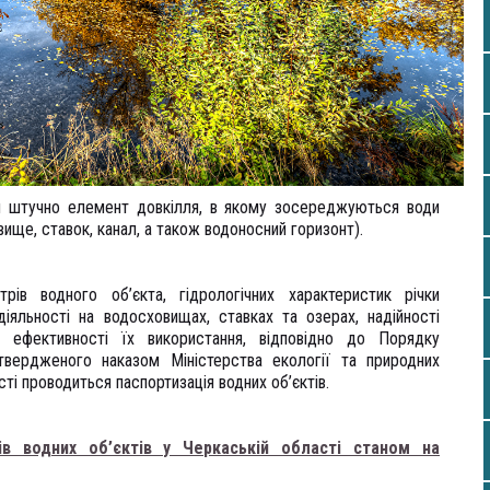
 штучно елемент довкілля, в якому зосереджуються води
вище, ставок, канал, а також водоносний горизонт).
ів водного об’єкта, гідрологічних характеристик річки
 діяльності на водосховищах, ставках та озерах, надійності
 ефективності їх використання, відповідно до Порядку
твердженого наказом Міністерства екології та природних
сті проводиться паспортизація водних об’єктів.
ів водних об’єктів у Черкаській області станом на