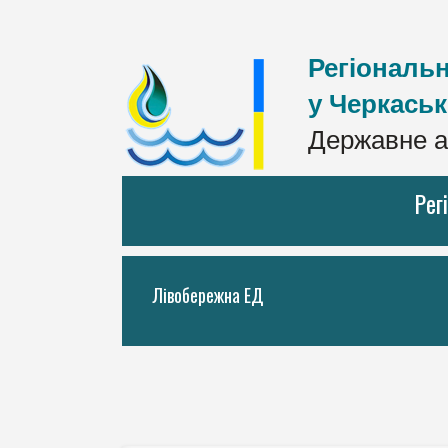
Регіональн
у Черкаськ
Державне а
Рег
Лівобережна ЕД