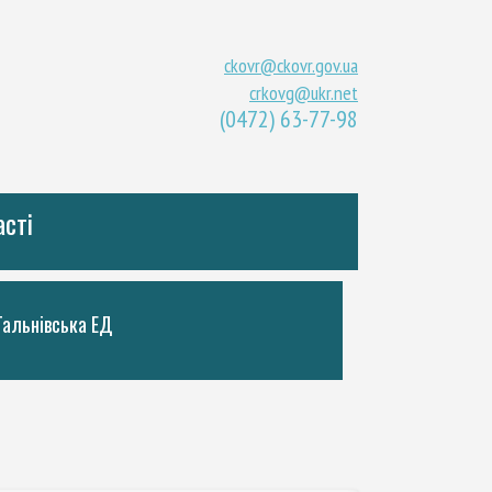
ckovr@ckovr.gov.ua
crkovg@ukr.net
(0472) 63-77-98
асті
Тальнiвська ЕД