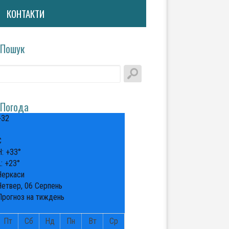
КОНТАКТИ
Пошук
Погода
+
32
°
C
H:
+
33°
L:
+
23°
Черкаси
Четвер, 06 Серпень
Прогноз на тиждень
Пт
Сб
Нд
Пн
Вт
Ср