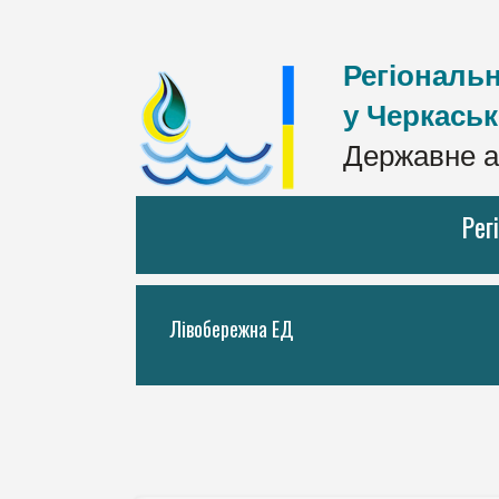
Регіональн
у Черкаськ
Державне а
Рег
Лівобережна ЕД