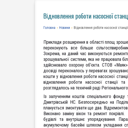
Відновлення роботи насосної станц
Головна
›
Новини
›
Відновлення роботи насосної станці
Приклади розширення в області площ зрошен
переконують все більше сільгоспвиробни
Зокрема, на даний час виконуються ремонтн
зрошувальної системи, яка не працювала бі
здійснювало охорону об’єкта. СТОВ «Маяк
досвіді переконалось у перевагах зрошуван
кошти у відновлення роботи насосної станц
відновлення роботи насосної станції та
розглядалось на технічній раді Регіонального
Із залученням коштів спеціального фонду 
Дмитрівській НС. Безпосередньо на Поділ
планується змонтувати ще два. Відремонтов
Виконано заміну вікон та ремонт покрівлі
будівлі та внутрішнє упорядкування. Пар
акумулючому басейні шляхом укладання спе