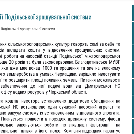
ії Подільської зрошувальної системи
ї Подільської зрошувальної системи
ня сільськогосподарських культур говорять самі за себе та
ків вкладати кошти у відновлення зрошувальних систем.
і роботи на насосній станції Подільської міжгосподарської
льше 20 років та була законсервована. Благодатнівське МУВГ
» яке вже має понад 1000 га зрошення та яке на власному
ого землеробства в умовах Черкащини, вирішило інвестувати
ії та розширити площі поливних земель. Питання можливості
 забезпечення до неї подачі води від Дмитрівської НС
 офісу водних ресурсів у Черкаській області.
та коштів інвестора встановлено додаткове обладнання на
ьській НС встановлено один сучасний насосний агрегат та
ано вакуум систему із встановленням відповідного агрегата.
. Планується привести в порядок дренажну систему, фасад
алельно виконуються роботи по ліквідації фільтрації на
ціальної плівки в його ложе. Компанія-підрядник гарантує