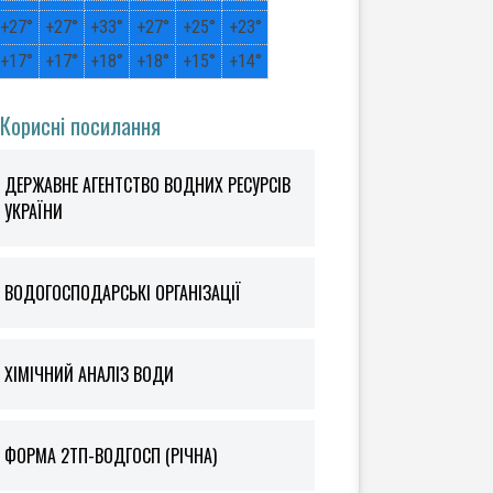
+
27°
+
27°
+
33°
+
27°
+
25°
+
23°
+
17°
+
17°
+
18°
+
18°
+
15°
+
14°
Корисні посилання
ДЕРЖАВНЕ АГЕНТСТВО ВОДНИХ РЕСУРСІВ
УКРАЇНИ
ВОДОГОСПОДАРСЬКІ ОРГАНІЗАЦІЇ
ХІМІЧНИЙ АНАЛІЗ ВОДИ
ФOРМА 2ТП-ВОДГОСП (РІЧНА)