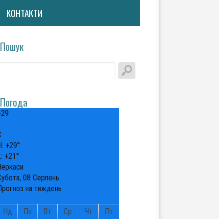
КОНТАКТИ
Пошук
Погода
+
29
°
C
H:
+
29°
L:
+
21°
Черкаси
Субота, 08 Серпень
Прогноз на тиждень
Нд
Пн
Вт
Ср
Чт
Пт