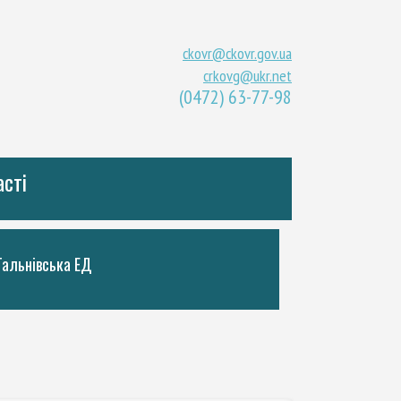
ckovr@ckovr.gov.ua
crkovg@ukr.net
(0472) 63-77-98
асті
Тальнiвська ЕД