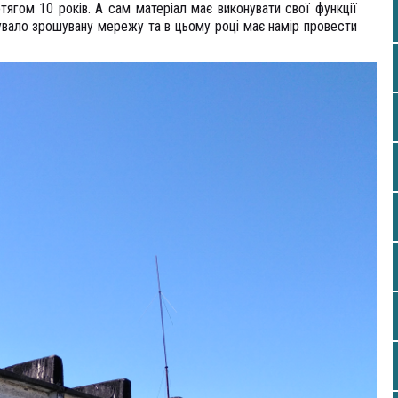
отягом 10 років. А сам матеріал має виконувати свої функції
вало зрошувану мережу та в цьому році має намір провести