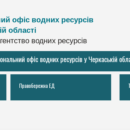
ий офіс водних ресурсів
ій області
гентство водних ресурсів
іональний офіс водних ресурсів у Черкаській обл
Правобережна ЕД