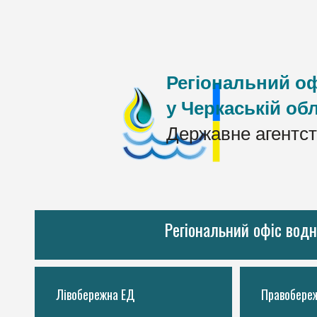
Регіональний оф
у Черкаській обл
Державне агентст
Регіональний офіс водн
Лівобережна ЕД
Правобере