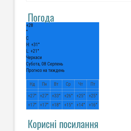
Погода
+
28
°
C
H:
+
31°
L:
+
21°
Черкаси
Субота, 08 Серпень
Прогноз на тиждень
Нд
Пн
Вт
Ср
Чт
Пт
+
27°
+
27°
+
33°
+
26°
+
25°
+
25°
+
17°
+
17°
+
18°
+
15°
+
14°
+
16°
Корисні посилання