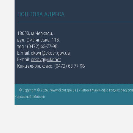
ПОШТОВА АДРЕСА
18000, м.Черкаси,
вул. Смілянська, 118.
тел.: (0472) 63-77-98
E-mail:
ckovr@ckovr.gov.ua
E-mail:
crkovg@ukr.net
Канцелярія, факс: (0472) 63-77-98
© Copyright © 2026 | www.ckovr.gov.ua | «Регіональний офіс водних ресурсі
Черкаській області»