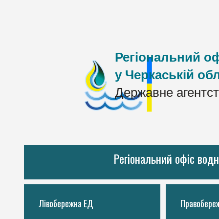
Регіональний оф
у Черкаській обл
Державне агентст
Регіональний офіс водн
Лівобережна ЕД
Правобере