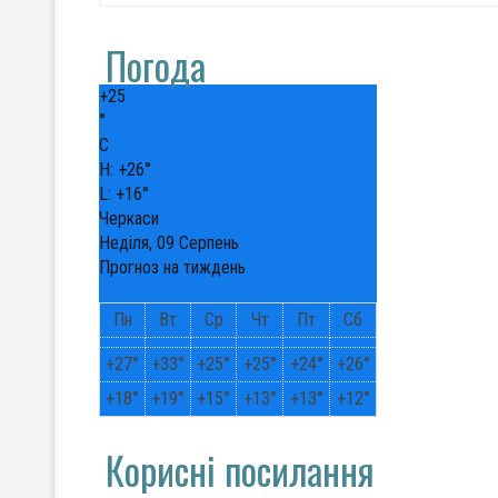
Погода
+
25
°
C
H:
+
26°
L:
+
16°
Черкаси
Неділя, 09 Серпень
Прогноз на тиждень
Пн
Вт
Ср
Чт
Пт
Сб
+
27°
+
33°
+
25°
+
25°
+
24°
+
26°
+
18°
+
19°
+
15°
+
13°
+
13°
+
12°
Корисні посилання