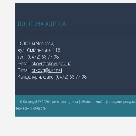
ПОШТОВА АДРЕСА
18000, м.Черкаси,
вул. Смілянська, 118.
тел.: (0472) 63-77-98
E-mail:
ckovr@ckovr.gov.ua
E-mail:
crkovg@ukr.net
Канцелярія, факс: (0472) 63-77-98
© Copyright © 2026 | www.ckovr.gov.ua | «Регіональний офіс водних ресурсі
Черкаській області»