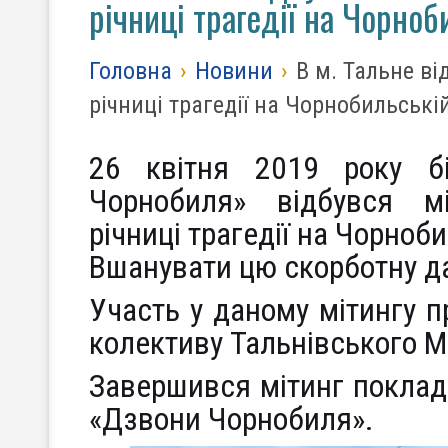
річниці трагедії на Чорноб
Головна
›
Новини
›
В м. Тальне ві
річниці трагедії на Чорнобильські
26 квітня 2019 року б
Чорнобиля» відбувся мі
річниці трагедії на Чорноб
Вшанувати цю скорботну да
Участь у даному мітингу 
колективу Тальнівського 
Завершився мітинг поклада
«Дзвони Чорнобиля».