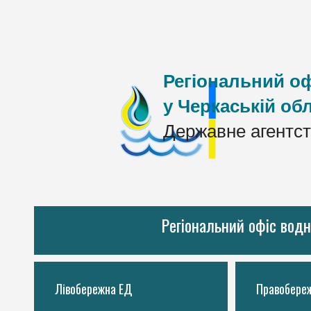
Регіональний оф
у Черкаській обл
Державне агентст
Регіональний офіс водн
Лівобережна ЕД
Правобере