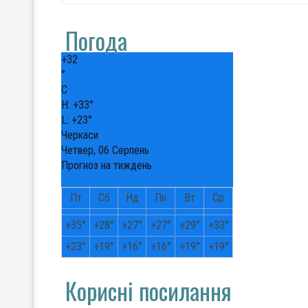
Погода
+
32
°
C
H:
+
33°
L:
+
23°
Черкаси
Четвер, 06 Серпень
Прогноз на тиждень
Пт
Сб
Нд
Пн
Вт
Ср
+
35°
+
28°
+
27°
+
27°
+
29°
+
33°
+
23°
+
19°
+
16°
+
16°
+
19°
+
19°
Корисні посилання