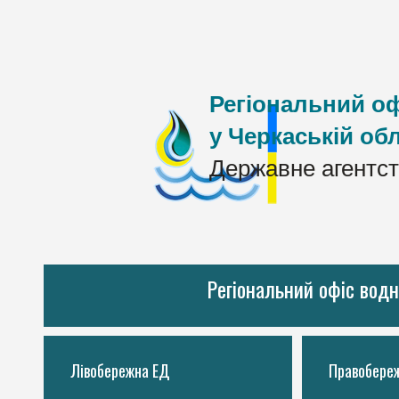
Регіональний оф
у Черкаській обл
Державне агентст
Регіональний офіс водн
Лівобережна ЕД
Правобере