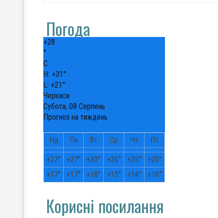
Погода
+
28
°
C
H:
+
31°
L:
+
21°
Черкаси
Субота, 08 Серпень
Прогноз на тиждень
Нд
Пн
Вт
Ср
Чт
Пт
+
27°
+
27°
+
33°
+
26°
+
25°
+
25°
+
17°
+
17°
+
18°
+
15°
+
14°
+
16°
Корисні посилання