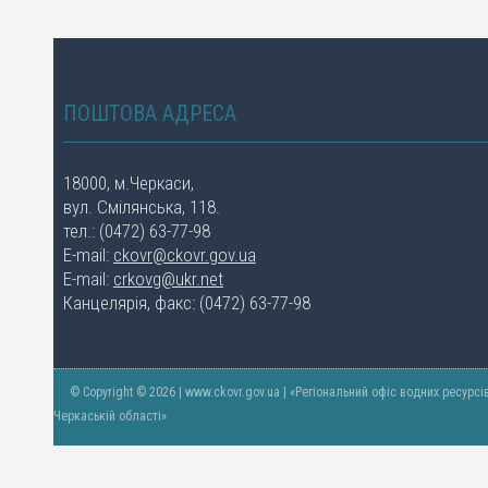
ПОШТОВА АДРЕСА
18000, м.Черкаси,
вул. Смілянська, 118.
тел.: (0472) 63-77-98
E-mail:
ckovr@ckovr.gov.ua
E-mail:
crkovg@ukr.net
Канцелярія, факс: (0472) 63-77-98
© Copyright © 2026 | www.ckovr.gov.ua | «Регіональний офіс водних ресурсі
Черкаській області»