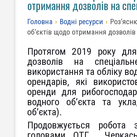
отримання дозволів на сп
Головна
›
Водні ресурси
›
Роз’ясн
об’єктів щодо отримання дозволів
Протягом 2019 року для
дозволів на спеціальн
використання та обліку во
орендарів, які використ
оренди для рибогосподар
водного об’єкта та укл
об’єкта).
Продовжується робота 
головами ОТГ Черкаськ