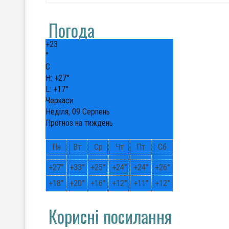
Погода
+
23
°
C
H:
+
27°
L:
+
17°
Черкаси
Неділя, 09 Серпень
Прогноз на тиждень
Пн
Вт
Ср
Чт
Пт
Сб
+
27°
+
33°
+
25°
+
24°
+
24°
+
26°
+
18°
+
20°
+
16°
+
12°
+
11°
+
12°
Корисні посилання