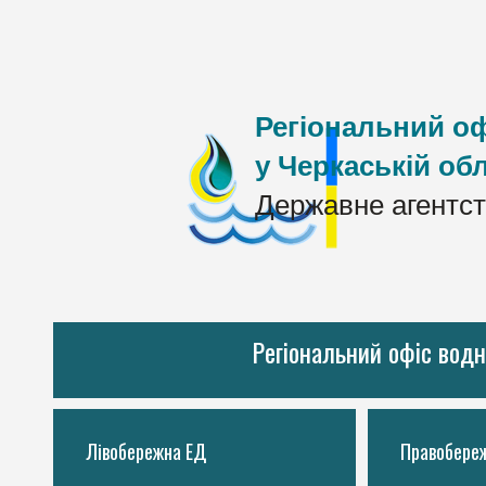
Регіональний оф
у Черкаській обл
Державне агентст
Регіональний офіс водн
Лівобережна ЕД
Правобере