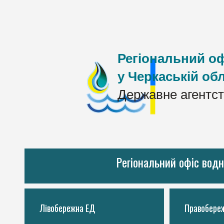
Регіональний оф
у Черкаській обл
Державне агентст
Регіональний офіс водн
Лівобережна ЕД
Правобере