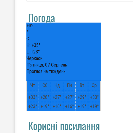
Погода
+
32
°
C
H:
+
35°
L:
+
23°
Черкаси
П’ятниця, 07 Серпень
Прогноз на тиждень
Чт
Сб
Нд
Пн
Вт
Ср
+
33°
+
28°
+
27°
+
27°
+
29°
+
33°
+
23°
+
19°
+
16°
+
16°
+
19°
+
19°
Корисні посилання