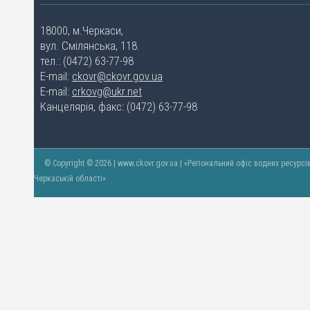
18000, м.Черкаси,
вул. Смілянська, 118.
тел.: (0472) 63-77-98
E-mail:
ckovr@ckovr.gov.ua
E-mail:
crkovg@ukr.net
Канцелярія, факс: (0472) 63-77-98
© Copyright © 2026 | www.ckovr.gov.ua | «Регіональний офіс водних ресурсі
Черкаській області»