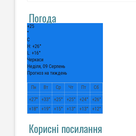
Погода
+
25
°
C
H:
+
26°
L:
+
16°
Черкаси
Неділя, 09 Серпень
Прогноз на тиждень
Пн
Вт
Ср
Чт
Пт
Сб
+
27°
+
33°
+
25°
+
25°
+
24°
+
26°
+
18°
+
19°
+
15°
+
13°
+
13°
+
12°
Корисні посилання