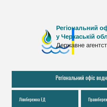
Регіональний оф
у Черкаській обл
Державне агентст
Регіональний офіс водн
Лівобережна ЕД
Правобере