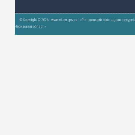
© Copyright © 2026 | www.ckovr.gov.ua | «Регіональний офіс водних ресурсі
Черкаській області»