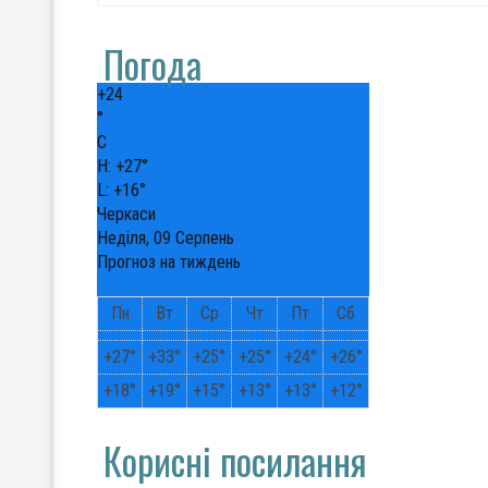
Погода
+
24
°
C
H:
+
27°
L:
+
16°
Черкаси
Неділя, 09 Серпень
Прогноз на тиждень
Пн
Вт
Ср
Чт
Пт
Сб
+
27°
+
33°
+
25°
+
25°
+
24°
+
26°
+
18°
+
19°
+
15°
+
13°
+
13°
+
12°
Корисні посилання