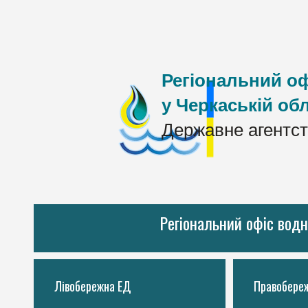
Регіональний оф
у Черкаській обл
Державне агентст
Регіональний офіс водн
Лівобережна ЕД
Правобере