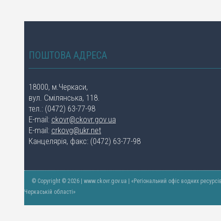
ПОШТОВА АДРЕСА
18000, м.Черкаси,
вул. Смілянська, 118.
тел.: (0472) 63-77-98
E-mail:
ckovr@ckovr.gov.ua
E-mail:
crkovg@ukr.net
Канцелярія, факс: (0472) 63-77-98
© Copyright © 2026 | www.ckovr.gov.ua | «Регіональний офіс водних ресурсі
Черкаській області»