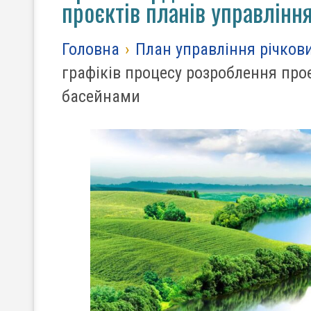
проєктів планів управлінн
Головна
›
План управління річков
графіків процесу розроблення про
басейнами