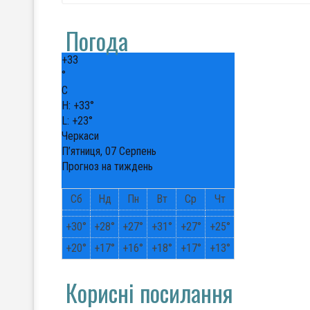
Погода
+
33
°
C
H:
+
33°
L:
+
23°
Черкаси
П’ятниця, 07 Серпень
Прогноз на тиждень
Сб
Нд
Пн
Вт
Ср
Чт
+
30°
+
28°
+
27°
+
31°
+
27°
+
25°
+
20°
+
17°
+
16°
+
18°
+
17°
+
13°
Корисні посилання