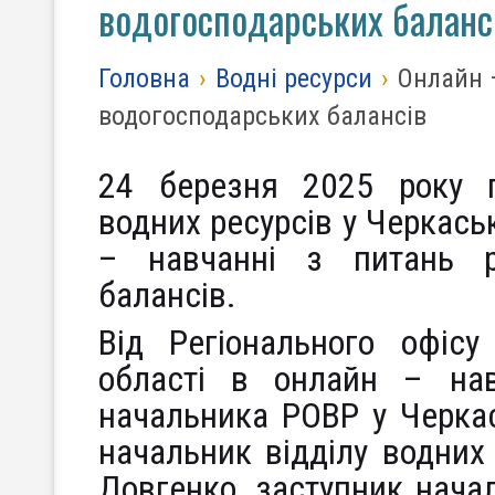
водогосподарських баланс
Головна
›
Водні ресурси
›
Онлайн 
водогосподарських балансів
24 березня 2025 року п
водних ресурсів у Черкась
– навчанні з питань р
балансів.
Від Регіонального офісу
області в онлайн – нав
начальника РОВР у Черкас
начальник відділу водних 
Довгенко, заступник начал