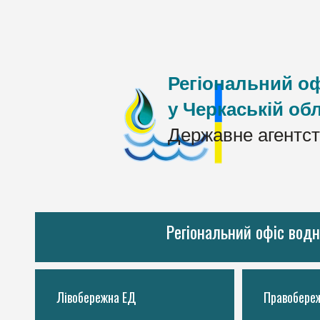
Регіональний оф
у Черкаській обл
Державне агентст
Регіональний офіс водн
Лівобережна ЕД
Правобере