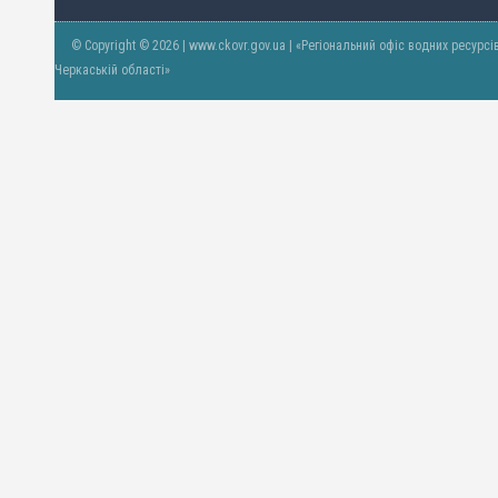
© Copyright © 2026 | www.ckovr.gov.ua | «Регіональний офіс водних ресурсі
Черкаській області»