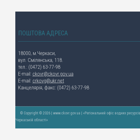
ПОШТОВА АДРЕСА
18000, м.Черкаси,
вул. Смілянська, 118.
тел.: (0472) 63-77-98
E-mail:
ckovr@ckovr.gov.ua
E-mail:
crkovg@ukr.net
Канцелярія, факс: (0472) 63-77-98
© Copyright © 2026 | www.ckovr.gov.ua | «Регіональний офіс водних ресурсі
Черкаській області»