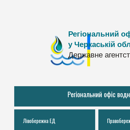
Регіональний оф
у Черкаській обл
Державне агентст
Регіональний офіс водн
Лівобережна ЕД
Правобере