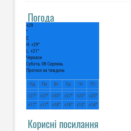
Погода
+
29
°
C
H:
+
29°
L:
+
21°
Черкаси
Субота, 08 Серпень
Прогноз на тиждень
Нд
Пн
Вт
Ср
Чт
Пт
+
27°
+
27°
+
33°
+
27°
+
25°
+
23°
+
17°
+
17°
+
18°
+
18°
+
15°
+
14°
Корисні посилання