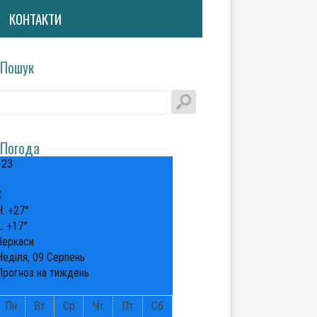
КОНТАКТИ
Пошук
Погода
+
23
°
C
H:
+
27°
L:
+
17°
Черкаси
Неділя, 09 Серпень
Прогноз на тиждень
Пн
Вт
Ср
Чт
Пт
Сб