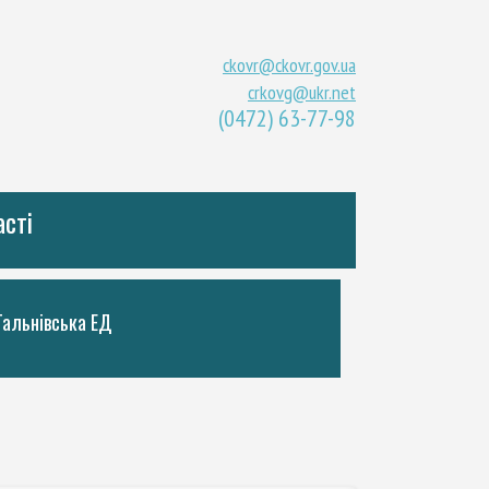
ckovr@ckovr.gov.ua
crkovg@ukr.net
(0472) 63-77-98
асті
Тальнiвська ЕД