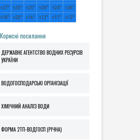
+
27°
+
33°
+
25°
+
24°
+
24°
+
26°
+
18°
+
20°
+
16°
+
12°
+
11°
+
12°
Корисні посилання
ДЕРЖАВНЕ АГЕНТСТВО ВОДНИХ РЕСУРСІВ
УКРАЇНИ
ВОДОГОСПОДАРСЬКІ ОРГАНІЗАЦІЇ
ХІМІЧНИЙ АНАЛІЗ ВОДИ
ФOРМА 2ТП-ВОДГОСП (РІЧНА)