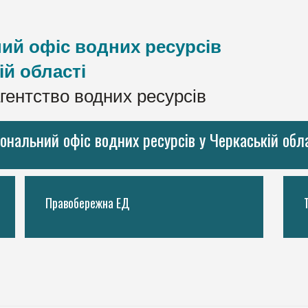
ий офіс водних ресурсів
ій області
гентство водних ресурсів
іональний офіс водних ресурсів у Черкаській обл
Правобережна ЕД