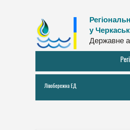
Регіональн
у Черкаськ
Державне а
Рег
Лівобережна ЕД