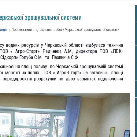
еркаської зрошувальної системи
ходів
›
Перспективи відновлення роботи Черкаської зрошувальної системи
у водних ресурсів у Черкаській області відбулася технічна
ТОВ « Агро-Старт» Радченка А.М., директора ТОВ «ПБК-
Сідкорп» Голуба С.М. та Пазинича С.Ф
озширення площ поливу по Черкаській зрошувальній системі
ої мережі на полях ТОВ « Агро-Старт» на загальній площі
передпроектні розрахунки по двох варіантах підключення