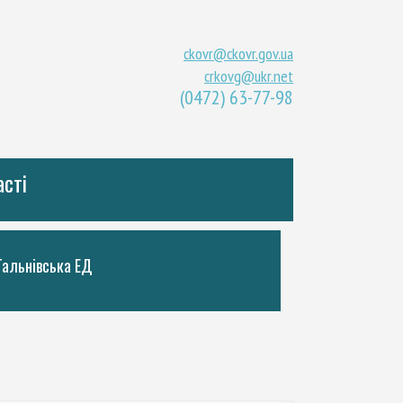
ckovr@ckovr.gov.ua
crkovg@ukr.net
(0472) 63-77-98
асті
Тальнiвська ЕД