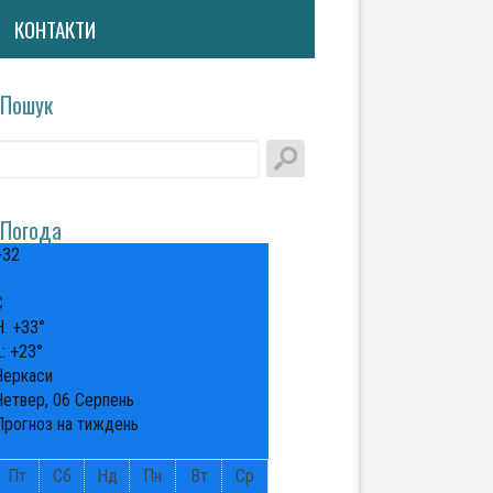
КОНТАКТИ
Пошук
Погода
+
32
°
C
H:
+
33°
L:
+
23°
Черкаси
Четвер, 06 Серпень
Прогноз на тиждень
Пт
Сб
Нд
Пн
Вт
Ср