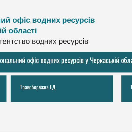
ий офіс водних ресурсів
ій області
гентство водних ресурсів
іональний офіс водних ресурсів у Черкаській обл
Правобережна ЕД