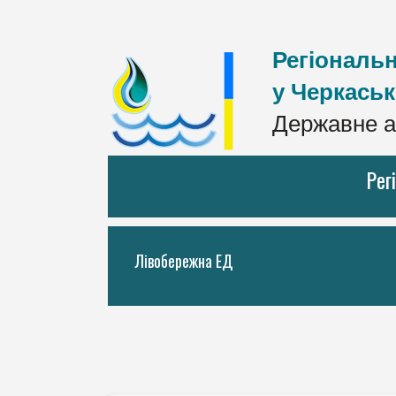
Регіональн
у Черкаськ
Державне а
Рег
Лівобережна ЕД