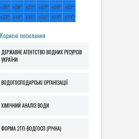
+
35°
+
28°
+
27°
+
27°
+
29°
+
33°
+
23°
+
19°
+
16°
+
16°
+
19°
+
19°
Корисні посилання
ДЕРЖАВНЕ АГЕНТСТВО ВОДНИХ РЕСУРСІВ
УКРАЇНИ
ВОДОГОСПОДАРСЬКІ ОРГАНІЗАЦІЇ
ХІМІЧНИЙ АНАЛІЗ ВОДИ
ФOРМА 2ТП-ВОДГОСП (РІЧНА)