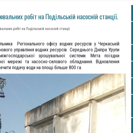
вальних робіт на Подільській насосній станції.
льних робіт на Подільській насосній станції.
льника Регіонального офісу водних ресурсів у Черкаській
нового управління водних ресурсів Середнього Дніпра Урупи
міжгосподарської зрошувальної системи. Мета поїздки
ної мережі та насосно-силового обладнання. Відновлення
чити подачу води на площі більше 800 га.