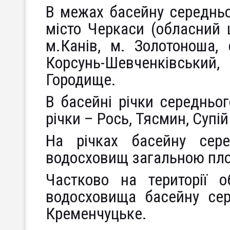
В межах басейну середньо
місто Черкаси (обласний ц
м.Канів, м. Золотоноша, 
Корсунь-Шевченківський
Городище.
В басейні річки середньог
річки – Рось, Тясмин, Супій
На річках басейну сер
водосховищ загальною пло
Частково на території о
водосховища басейну сер
Кременчуцьке.