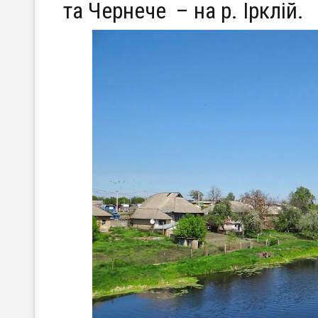
та Чернече – на р. Ірклій.