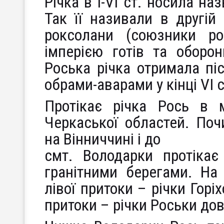
Річка в І-VI ст. носила на
Так її називали в другій 
роксолани (союзники ро
імперією готів та оборон
Роська річка отримала піс
обрами-аварами у кінці VI с
Протікає річка Рось в м
Черкаської областей. По
на Вінниччині і до
смт. Володарки протікає
гранітними берегами. На
лівої притоки – річки Горі
притоки – річки Роськи до