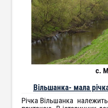
с. 
Вільшанка- мала річк
Річка Вільшанка належить 