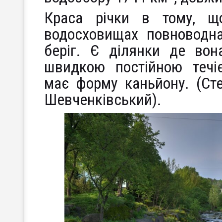
Краса річки в тому, щ
водосховищах повноводн
беріг. Є ділянки де в
швидкою постійною течі
має форму каньйону. (Стеб
Шевченківський).