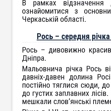
В рамках відзначення 
ознайомитися з основн
Черкаській області.
Рось – середня річка
Рось – дивовижно красив
Дніпра.
Мальовнича річка Рось ві
давніх-давен долина Рос
постійно тяглися сюди, до
до густих заплавних лісів.
мешкали слов’янські племе