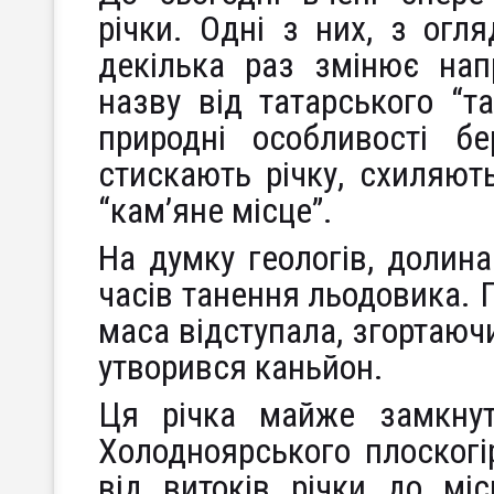
річки. Одні з них, з огля
декілька раз змінює нап
назву від татарського “та
природні особливості бе
стискають річку, схиляют
“кам’яне місце”.
На думку геологів, долин
часів танення льодовика. 
маса відступала, згортаючи
утворився каньйон.
Ця річка майже замкну
Холодноярського плоскогі
від витоків річки до мі