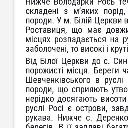
Нижче Володарки Рось теч
складені з м’яких порід, 
породи. У м. Білій Церкви 
Роставиця, що має довжи
місцях розпадається на ру
заболочені, то високі і круті
Від Білої Церкви до с. Си
порожисті місця. Береги ч
Шевченківського в руслі 
породи, що сприяють утвор
нерідко досягають висоти 
руслі Росі є острови, за
рукава. Нижче с. Деренко
берегів. В її заплаві бага