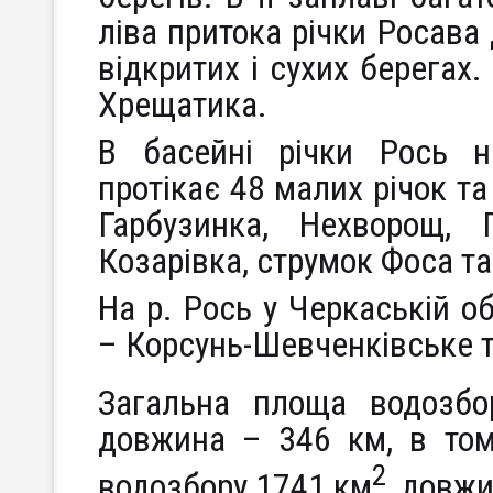
ліва притока річки Росава
відкритих і сухих берегах
Хрещатика.
В басейні річки Рось на
протікає 48 малих річок та
Гарбузинка, Нехворощ, 
Козарівка, струмок Фоса та
На р. Рось у Черкаській о
– Корсунь-Шевченківське т
Загальна площа водозбо
довжина – 346 км, в том
2
водозбору 1741 км
, довжи