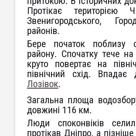
притокою. В історичних до
Протікає територією 
Звенигородського, Гор
районів.
Бере початок поблизу с
району. Спочатку тече на 
круто повертає на півні
північний схід. Впадає
Лозівок
.
Загальна площа водозбор
довжині 116 км.
Люди споконвіків сели
протікав Дніпро, а пізніше