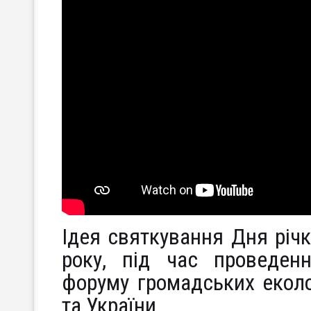
Ідея святкування Дня річ
року, під час проведен
форуму громадських еколог
та України.