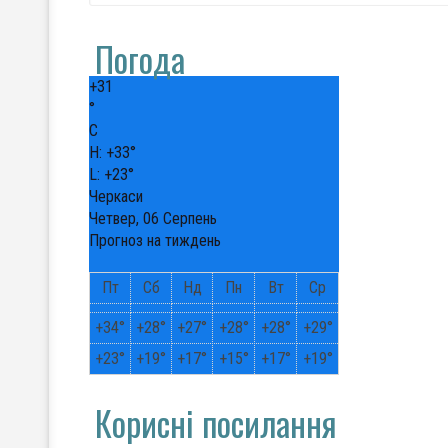
Погода
+
31
°
C
H:
+
33°
L:
+
23°
Черкаси
Четвер, 06 Серпень
Прогноз на тиждень
Пт
Сб
Нд
Пн
Вт
Ср
+
34°
+
28°
+
27°
+
28°
+
28°
+
29°
+
23°
+
19°
+
17°
+
15°
+
17°
+
19°
Корисні посилання