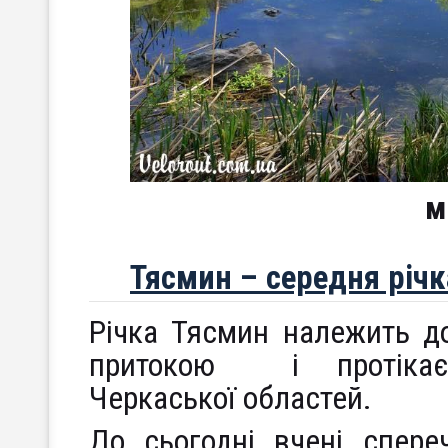
м
Тясмин – середня річк
Річка Тясмин належить до
притокою і протікає по
Черкаської областей.
До сьогодні вчені спер