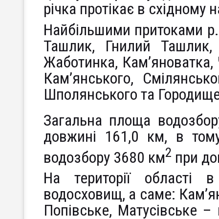
річка протікає в східному 
Найбільшими притоками р. 
Ташлик, Гнилий Ташлик, 
Жаботинка, Кам’яноватка, Ч
Кам’янського, Смілянсько
Шполянського та Городищен
Загальна площа водозбор
довжині 161,0 км, в том
2
водозбору 3680 км
при до
На території області 
водосховищ, а саме: Кам’я
Попівське, Матусівське –