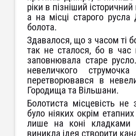
ріки в пізніший історичний 
а на місці старого русла
болота.
Здавалося, що з часом ті б
так не сталося, бо в час
заповнювала старе русло
невеличкого струмочка
перетворювався в невели
Городища та Вільшани.
Болотиста місцевість не 
було ніяких окрім етапних
лише на коні кладками 
виникла ідея створити кан