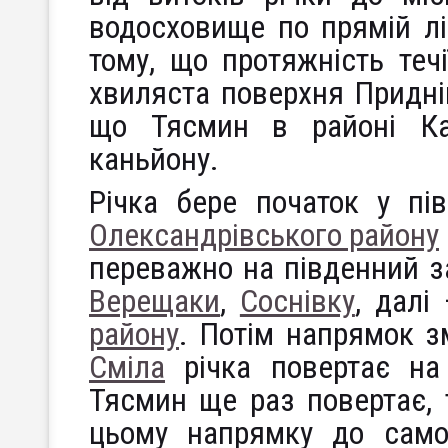
водосховище по прямій лін
тому, що протяжність течі
хвиляста поверхня Придні
що Тясмин в районі Ка
каньйону.
Річка бере початок у пі
Олександрівського району
переважно на південний з
Верещаки
,
Соснівку
, далі
району
. Потім напрямок зм
Сміла
річка повертає на
Тясмин ще раз повертає, т
цьому напрямку до сам