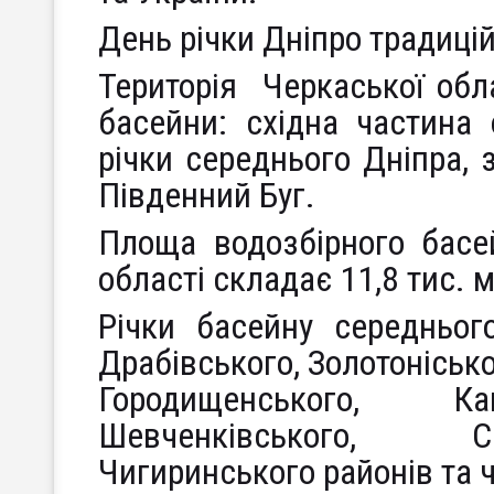
День річки Дніпро традиці
Територія Черкаської обла
басейни: східна частина 
річки середнього Дніпра, 
Південний Буг.
Площа водозбірного басе
області складає 11,8 тис. м
Річки басейну середньог
Драбівського, Золотонісько
Городищенського, 
Шевченківського, См
Чигиринського районів та 