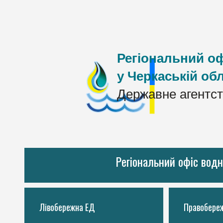
Регіональний оф
у Черкаській обл
Державне агентст
Регіональний офіс водн
Лівобережна ЕД
Правобере