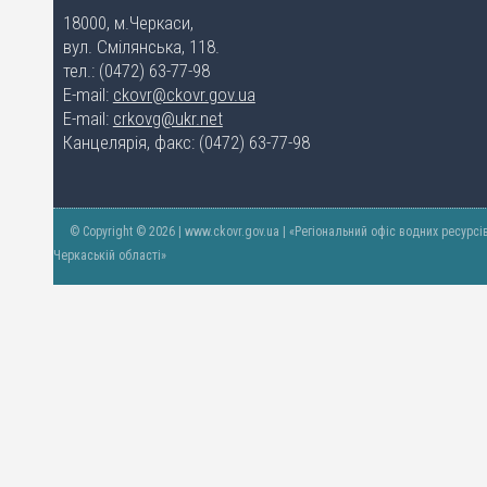
18000, м.Черкаси,
вул. Смілянська, 118.
тел.: (0472) 63-77-98
E-mail:
ckovr@ckovr.gov.ua
E-mail:
crkovg@ukr.net
Канцелярія, факс: (0472) 63-77-98
© Copyright © 2026 | www.ckovr.gov.ua | «Регіональний офіс водних ресурсі
Черкаській області»