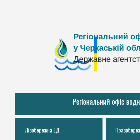
Регіональний оф
у Черкаській обл
Державне агентст
Регіональний офіс водн
Лівобережна ЕД
Правобере