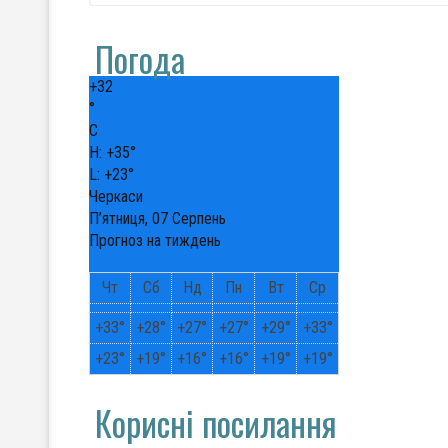
Погода
+
32
°
C
H:
+
35°
L:
+
23°
Черкаси
П’ятниця, 07 Серпень
Прогноз на тиждень
Чт
Сб
Нд
Пн
Вт
Ср
+
33°
+
28°
+
27°
+
27°
+
29°
+
33°
+
23°
+
19°
+
16°
+
16°
+
19°
+
19°
Корисні посилання