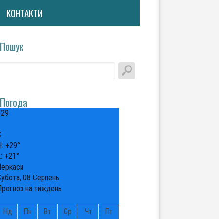
КОНТАКТИ
Пошук
Погода
+
29
°
C
H:
+
29°
L:
+
21°
Черкаси
Субота, 08 Серпень
Прогноз на тиждень
Нд
Пн
Вт
Ср
Чт
Пт