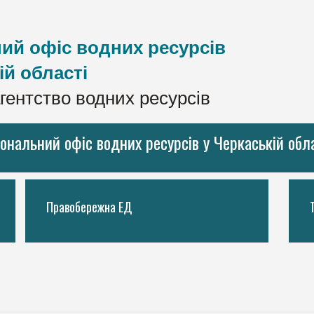
ий офіс водних ресурсів
ій області
гентство водних ресурсів
іональний офіс водних ресурсів у Черкаській обл
Правобережна ЕД