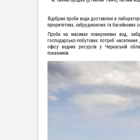
Відібрані проби води доставлені в лабораторі
пріоритетних, забруднюючих та басейнових с
Проби на масивах поверхневих вод, забі
господарсько-побутових потреб населення
офісу водних ресурсів у Черкаській облас
показників.