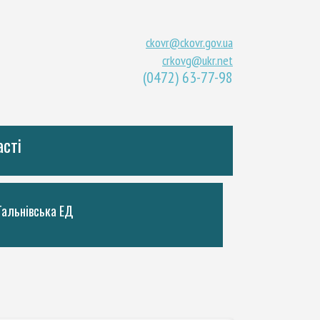
ckovr@ckovr.gov.ua
crkovg@ukr.net
(0472) 63-77-98
асті
Тальнiвська ЕД