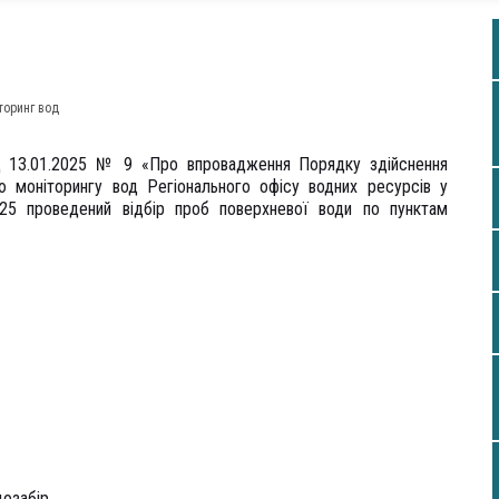
торинг вод
д 13.01.2025 № 9 «Про впровадження Порядку здійснення
ю моніторингу вод Регіонального офісу водних ресурсів у
2025 проведений відбір проб поверхневої води по пунктам
дозабір.