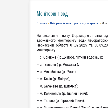
Моніторинг вод
Головна
›
Лабораторія моніторингу вод та грунтів
›
Моні
На виконання наказу Держводагентства ві
державного моніторингу вод» лабораторіє
Черкаській області 01.09.2025 та 03.09.
моніторингу:
– с. Сокирне ( р.Дніпро), питний водозабір;
– с .Гамарня ( р. Россава );
– с. Михайлівка (р. Рось);
– м. Канів (р. Дніпро);
– м. Багачеве (р. Шполка);
– м. Калинопіль (р. Гнилий Тікич);
– м. Тальне (р. Гірський Тікич);
– м. Звенигородка (р.Гнилий Тікич), питний во