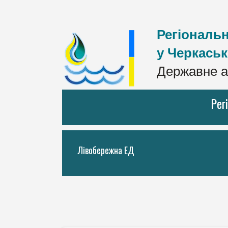
Регіональн
у Черкаськ
Державне а
Рег
Лівобережна ЕД