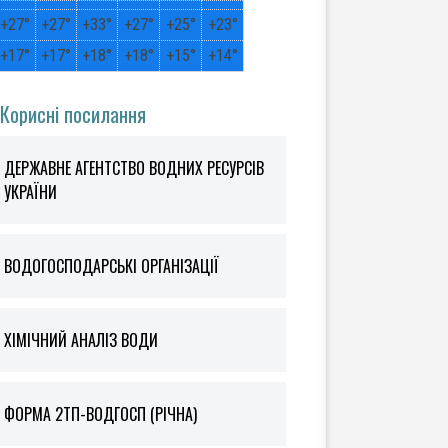
+
27°
+
27°
+
33°
+
27°
+
25°
+
23°
+
17°
+
17°
+
18°
+
18°
+
15°
+
14°
Корисні посилання
ДЕРЖАВНЕ АГЕНТСТВО ВОДНИХ РЕСУРСІВ
УКРАЇНИ
ВОДОГОСПОДАРСЬКІ ОРГАНІЗАЦІЇ
ХІМІЧНИЙ АНАЛІЗ ВОДИ
ФOРМА 2ТП-ВОДГОСП (РІЧНА)