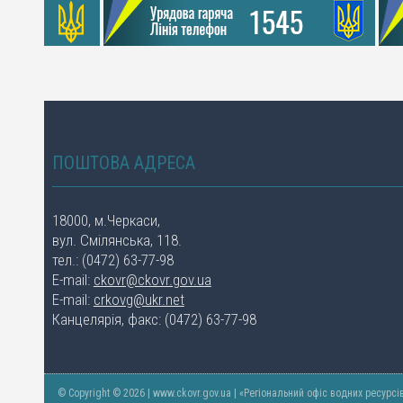
ПОШТОВА АДРЕСА
18000, м.Черкаси,
вул. Смілянська, 118.
тел.: (0472) 63-77-98
E-mail:
ckovr@ckovr.gov.ua
E-mail:
crkovg@ukr.net
Канцелярія, факс: (0472) 63-77-98
© Copyright © 2026 | www.ckovr.gov.ua | «Регіональний офіс водних ресурсі