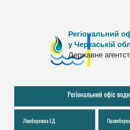
Регіональний оф
у Черкаській обл
Державне агентст
Регіональний офіс водн
Лівобережна ЕД
Правобере