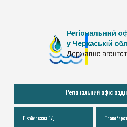
Регіональний оф
у Черкаській обл
Державне агентст
Регіональний офіс водн
Лівобережна ЕД
Правобере