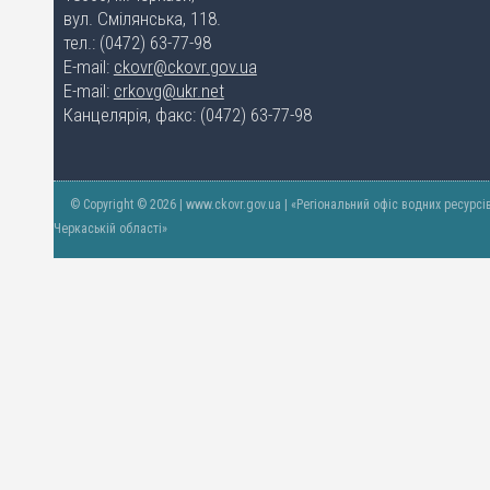
вул. Смілянська, 118.
тел.: (0472) 63-77-98
E-mail:
ckovr@ckovr.gov.ua
E-mail:
crkovg@ukr.net
Канцелярія, факс: (0472) 63-77-98
© Copyright © 2026 | www.ckovr.gov.ua | «Регіональний офіс водних ресурсі
Черкаській області»