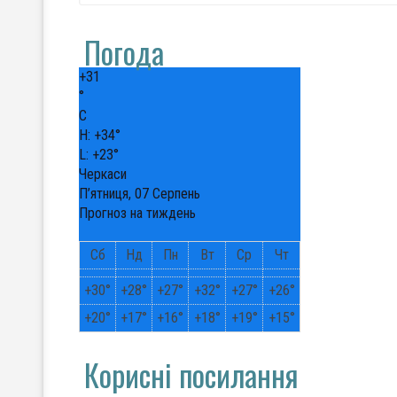
Погода
+
31
°
C
H:
+
34°
L:
+
23°
Черкаси
П’ятниця, 07 Серпень
Прогноз на тиждень
Сб
Нд
Пн
Вт
Ср
Чт
+
30°
+
28°
+
27°
+
32°
+
27°
+
26°
+
20°
+
17°
+
16°
+
18°
+
19°
+
15°
Корисні посилання