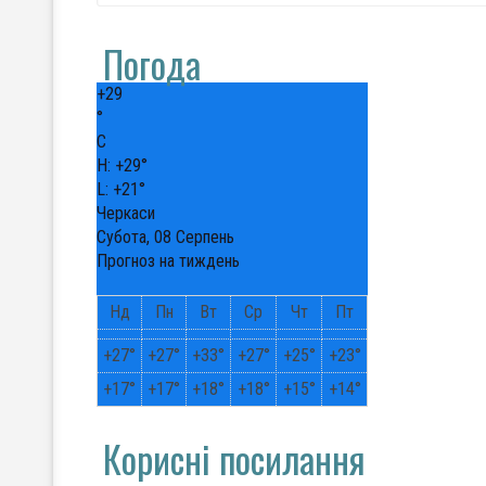
Погода
+
29
°
C
H:
+
29°
L:
+
21°
Черкаси
Субота, 08 Серпень
Прогноз на тиждень
Нд
Пн
Вт
Ср
Чт
Пт
+
27°
+
27°
+
33°
+
27°
+
25°
+
23°
+
17°
+
17°
+
18°
+
18°
+
15°
+
14°
Корисні посилання