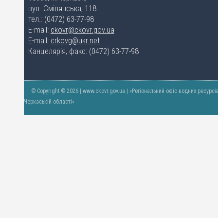
вул. Смілянська, 118.
тел.: (0472) 63-77-98
E-mail:
ckovr@ckovr.gov.ua
E-mail:
crkovg@ukr.net
Канцелярія, факс: (0472) 63-77-98
© Copyright © 2026 | www.ckovr.gov.ua | «Регіональний офіс водних ресурсі
Черкаській області»