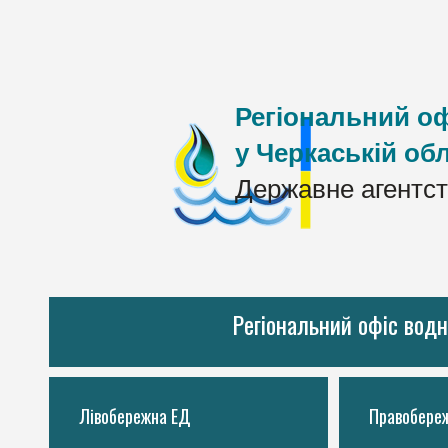
Регіональний оф
у Черкаській обл
Державне агентст
Регіональний офіс водн
Лівобережна ЕД
Правобере