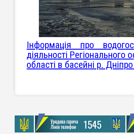
Інформація про водого
діяльності Регіонального о
області в басейні р. Дніпро