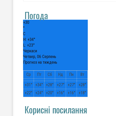
Погода
+
30
°
C
H:
+
34°
L:
+
23°
Черкаси
Четвер, 06 Серпень
Прогноз на тиждень
Ср
Пт
Сб
Нд
Пн
Вт
+
31°
+
34°
+
28°
+
27°
+
27°
+
28°
+
22°
+
24°
+
20°
+
16°
+
16°
+
18°
Корисні посилання