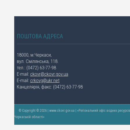
ПОШТОВА АДРЕСА
18000, м.Черкаси,
вул. Смілянська, 118.
тел.: (0472) 63-77-98
E-mail:
ckovr@ckovr.gov.ua
E-mail:
crkovg@ukr.net
Канцелярія, факс: (0472) 63-77-98
© Copyright © 2026 | www.ckovr.gov.ua | «Регіональний офіс водних ресурсі
Черкаській області»