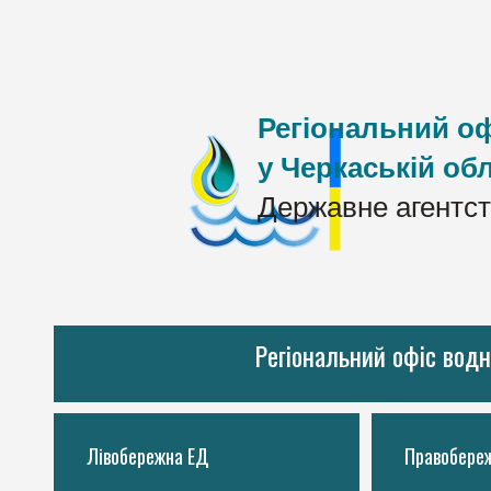
Регіональний оф
у Черкаській обл
Державне агентст
Регіональний офіс водн
Лівобережна ЕД
Правобере