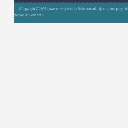
© Copyright © 2026 | www.ckovr.gov.ua | «Регіональний офіс водних ресурсі
Черкаській області»