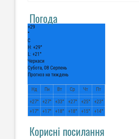
Погода
+
29
°
C
H:
+
29°
L:
+
21°
Черкаси
Субота, 08 Серпень
Прогноз на тиждень
Нд
Пн
Вт
Ср
Чт
Пт
+
27°
+
27°
+
33°
+
27°
+
25°
+
23°
+
17°
+
17°
+
18°
+
18°
+
15°
+
14°
Корисні посилання