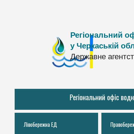
Регіональний оф
у Черкаській обл
Державне агентст
Регіональний офіс водн
Лівобережна ЕД
Правобере