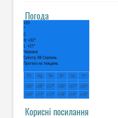
Погода
+
33
°
C
H:
+
32°
L:
+
21°
Черкаси
Субота, 08 Серпень
Прогноз на тиждень
Пт
Нд
Пн
Вт
Ср
Чт
+
33°
+
28°
+
27°
+
33°
+
27°
+
25°
+
23°
+
17°
+
17°
+
18°
+
19°
+
15°
Корисні посилання