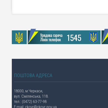
ПОШТОВА АДРЕСА
18000, м.Черкаси,
вул. Смілянська, 118.
тел.: (0472) 63-77-98
E-mail:
ckovr@ckovr.gov.ua