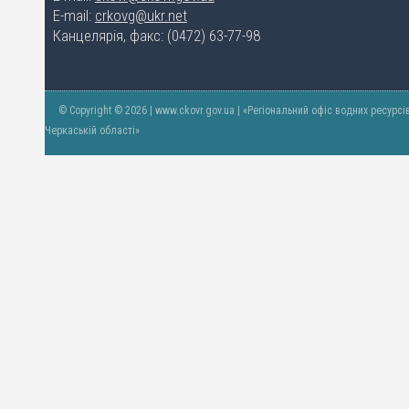
E-mail:
crkovg@ukr.net
Канцелярія, факс: (0472) 63-77-98
© Copyright © 2026 | www.ckovr.gov.ua | «Регіональний офіс водних ресурсі
Черкаській області»