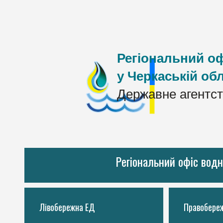
Регіональний оф
у Черкаській обл
Державне агентст
Регіональний офіс водн
Лівобережна ЕД
Правобере