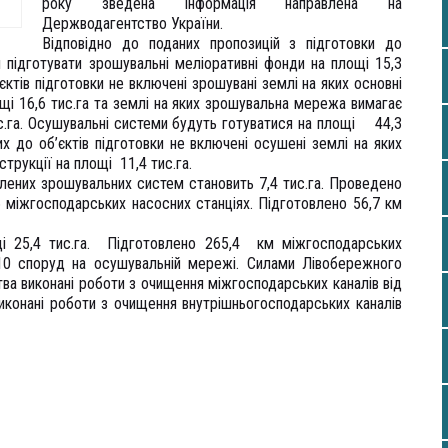
року зведена інформація направлена на
Держводагентство України.
Відповідно до поданих пропозицій з підготовки до
я підготувати зрошувальні меліоративні фонди на площі 15,3
’єктів підготовки не включені зрошувані землі на яких основні
щі 16,6 тис.га та землі на яких зрошувальна мережа вимагає
ис.га. Осушувальні системи будуть готуватися на площі 44,3
их до об’єктів підготовки не включені осушені землі на яких
рукції на площі 11,4 тис.га.
влених зрошувальних систем становить 7,4 тис.га. Проведено
 міжгосподарських насосних станціях. Підготовлено 56,7 км
щі 25,4 тис.га. Підготовлено 265,4 км міжгосподарських
10 споруд на осушувальній мережі. Силами Лівобережного
ва виконані роботи з очищення міжгосподарських каналів від
виконані роботи з очищення внутрішньогосподарських каналів