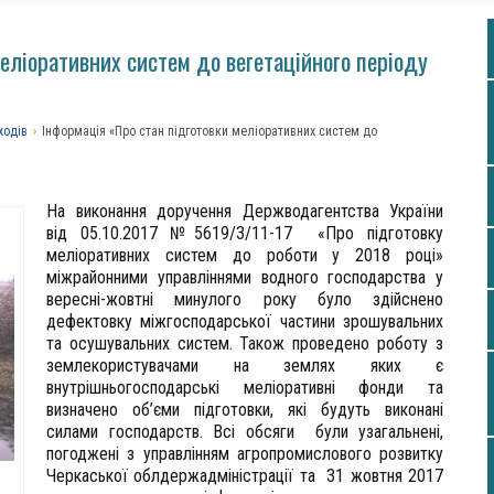
еліоративних систем до вегетаційного періоду
ходів
›
Інформація «Про стан підготовки меліоративних систем до
На виконання доручення Держводагентства України
від 05.10.2017 №5619/3/11-
17 «Про підготовку
меліоративних систем до роботи у 2018 році»
міжрайонними управліннями водного господарства у
вересні-
жовтні минулого року було здійснено
дефектовку міжгосподарської частини зрошувальних
та осушувальних систем. Також проведено роботу з
землекористувачами на землях яких є
внутрішньогосподарські меліоративні фонди та
визначено об’єми підготовки, які будуть виконані
силами господарств. Всі обсяги були узагальнені,
погоджені з управлінням агропромислового розвитку
Черкаської облдержадміністрації та 31 жовтня 2017