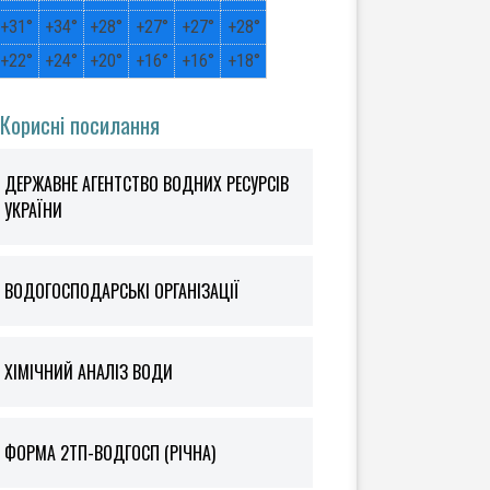
+
31°
+
34°
+
28°
+
27°
+
27°
+
28°
+
22°
+
24°
+
20°
+
16°
+
16°
+
18°
Корисні посилання
ДЕРЖАВНЕ АГЕНТСТВО ВОДНИХ РЕСУРСІВ
УКРАЇНИ
ВОДОГОСПОДАРСЬКІ ОРГАНІЗАЦІЇ
ХІМІЧНИЙ АНАЛІЗ ВОДИ
ФOРМА 2ТП-ВОДГОСП (РІЧНА)