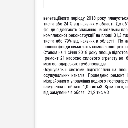
вегетаційного періоду 2018 року плануєтьс
тис.га або 24 % від наявних у області. До об
фонди підлягають списанню на загальній пло
комплексної реконструкції на площі 31,3 т
тис.га або 79% від наявних в області. По н
основні фонди вимагають комплексної реконст
Станом на 1 січня 2018 року площа підгото
ремонт 21 насосно-
силового агрегату на 6
міжгосподарських трубопроводів.
Осушувальні системи підготовлені на пло
осушувальних каналів. Проведено ремонт 
міжрайонного управління водного господарст
замулення в обсязі 1,0 тис.м3. Крім того, 
від замулення в обсязі 21,2 тис.м3.