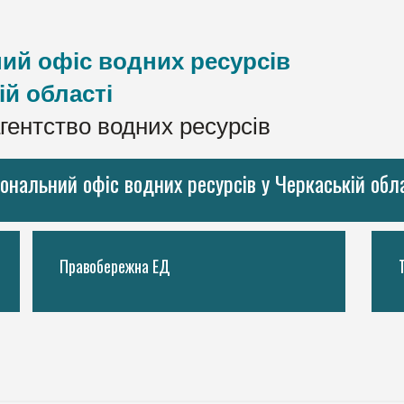
ий офіс водних ресурсів
ій області
гентство водних ресурсів
іональний офіс водних ресурсів у Черкаській обл
Правобережна ЕД