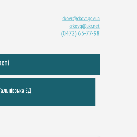
ckovr@ckovr.gov.ua
crkovg@ukr.net
(0472) 63-77-98
асті
Тальнiвська ЕД