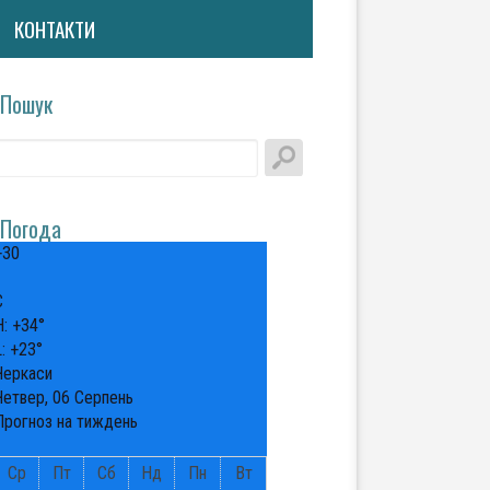
КОНТАКТИ
Пошук
Погода
+
30
°
C
H:
+
34°
L:
+
23°
Черкаси
Четвер, 06 Серпень
Прогноз на тиждень
Ср
Пт
Сб
Нд
Пн
Вт