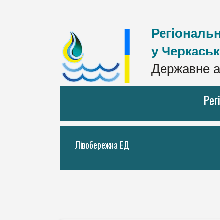
Регіональн
у Черкаськ
Державне а
Рег
Лівобережна ЕД