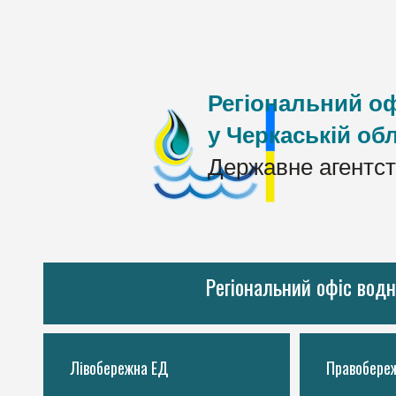
Регіональний оф
у Черкаській обл
Державне агентст
Регіональний офіс водн
Лівобережна ЕД
Правобере