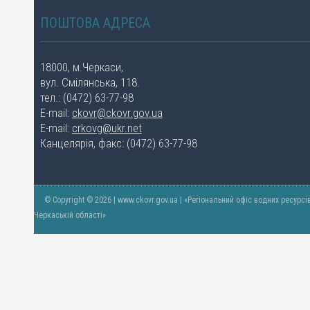
ПОШТОВА АДРЕСА
18000, м.Черкаси,
вул. Смілянська, 118.
тел.: (0472) 63-77-98
E-mail:
ckovr@ckovr.gov.ua
E-mail:
crkovg@ukr.net
Канцелярія, факс: (0472) 63-77-98
© Copyright © 2026 | www.ckovr.gov.ua | «Регіональний офіс водних ресурсі
Черкаській області»