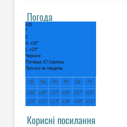
Погода
+
33
°
C
H:
+
33°
L:
+
23°
Черкаси
П’ятниця, 07 Серпень
Прогноз на тиждень
Сб
Нд
Пн
Вт
Ср
Чт
+
32°
+
28°
+
27°
+
33°
+
27°
+
25°
+
21°
+
17°
+
17°
+
18°
+
19°
+
15°
Корисні посилання