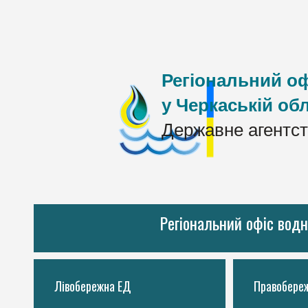
Регіональний оф
у Черкаській обл
Державне агентст
Регіональний офіс водн
Лівобережна ЕД
Правобере