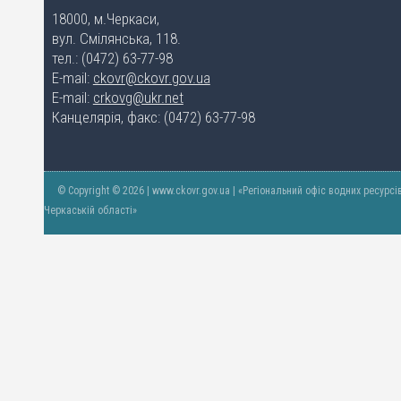
18000, м.Черкаси,
вул. Смілянська, 118.
тел.: (0472) 63-77-98
E-mail:
ckovr@ckovr.gov.ua
E-mail:
crkovg@ukr.net
Канцелярія, факс: (0472) 63-77-98
© Copyright © 2026 | www.ckovr.gov.ua | «Регіональний офіс водних ресурсі
Черкаській області»