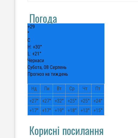
Погода
+
29
°
C
H:
+
30°
L:
+
21°
Черкаси
Субота, 08 Серпень
Прогноз на тиждень
Нд
Пн
Вт
Ср
Чт
Пт
+
27°
+
27°
+
32°
+
25°
+
25°
+
24°
+
17°
+
17°
+
19°
+
18°
+
13°
+
15°
Корисні посилання