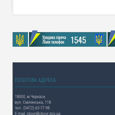
ПОШТОВА АДРЕСА
18000, м.Черкаси,
вул. Смілянська, 118.
тел.: (0472) 63-77-98
E-mail:
ckovr@ckovr.gov.ua