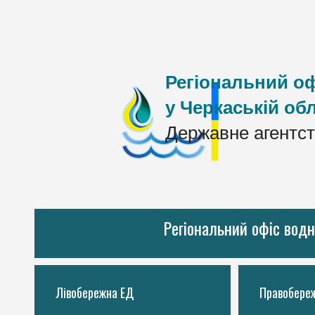
Регіональний оф
у Черкаській обл
Державне агентст
Регіональний офіс водн
Лівобережна ЕД
Правобере