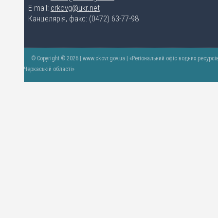
E-mail:
crkovg@ukr.net
Канцелярія, факс: (0472) 63-77-98
© Copyright © 2026 | www.ckovr.gov.ua | «Регіональний офіс водних ресурсі
Черкаській області»