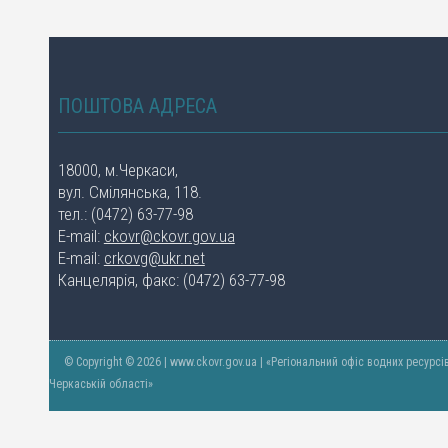
ПОШТОВА АДРЕСА
18000, м.Черкаси,
вул. Смілянська, 118.
тел.: (0472) 63-77-98
E-mail:
ckovr@ckovr.gov.ua
E-mail:
crkovg@ukr.net
Канцелярія, факс: (0472) 63-77-98
© Copyright © 2026 | www.ckovr.gov.ua | «Регіональний офіс водних ресурсі
Черкаській області»