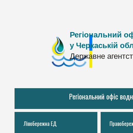
Регіональний оф
у Черкаській обл
Державне агентст
Регіональний офіс водн
Лівобережна ЕД
Правобере