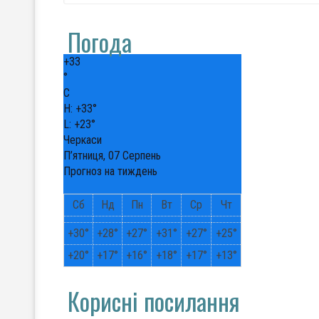
Погода
+
33
°
C
H:
+
33°
L:
+
23°
Черкаси
П’ятниця, 07 Серпень
Прогноз на тиждень
Сб
Нд
Пн
Вт
Ср
Чт
+
30°
+
28°
+
27°
+
31°
+
27°
+
25°
+
20°
+
17°
+
16°
+
18°
+
17°
+
13°
Корисні посилання