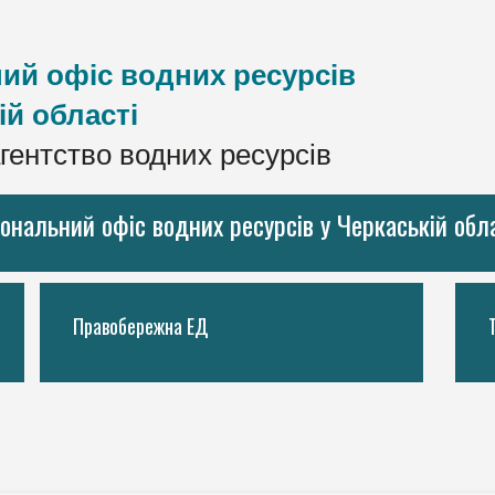
ий офіс водних ресурсів
ій області
гентство водних ресурсів
іональний офіс водних ресурсів у Черкаській обл
Правобережна ЕД