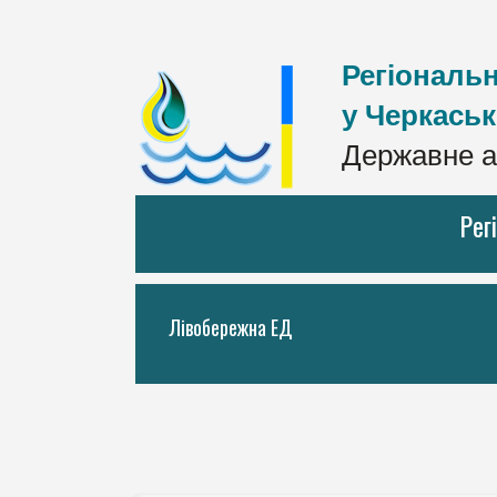
Регіональн
у Черкаськ
Державне а
Рег
Лівобережна ЕД