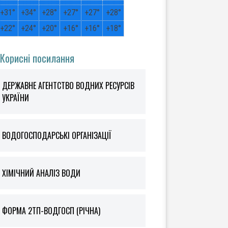
+
31°
+
34°
+
28°
+
27°
+
27°
+
28°
+
22°
+
24°
+
20°
+
16°
+
16°
+
18°
Корисні посилання
ДЕРЖАВНЕ АГЕНТСТВО ВОДНИХ РЕСУРСІВ
УКРАЇНИ
ВОДОГОСПОДАРСЬКІ ОРГАНІЗАЦІЇ
ХІМІЧНИЙ АНАЛІЗ ВОДИ
ФOРМА 2ТП-ВОДГОСП (РІЧНА)