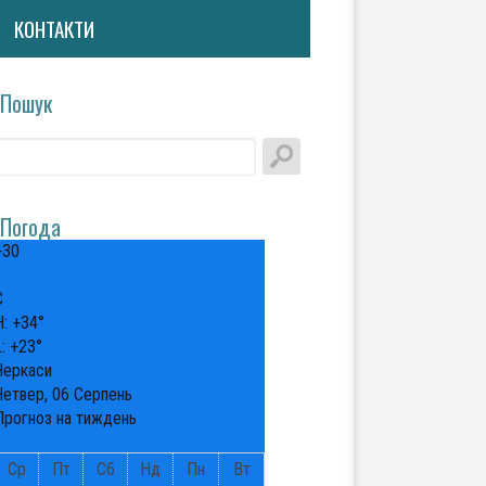
КОНТАКТИ
Пошук
Погода
+
30
°
C
H:
+
34°
L:
+
23°
Черкаси
Четвер, 06 Серпень
Прогноз на тиждень
Ср
Пт
Сб
Нд
Пн
Вт