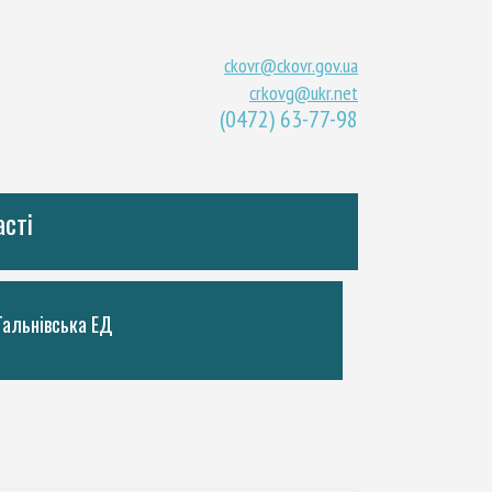
ckovr@ckovr.gov.ua
crkovg@ukr.net
(0472) 63-77-98
асті
Тальнiвська ЕД