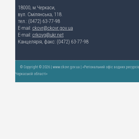
18000, м.Черкаси,
вул. Смілянська, 118.
тел.: (0472) 63-77-98
E-mail:
ckovr@ckovr.gov.ua
E-mail:
crkovg@ukr.net
Канцелярія, факс: (0472) 63-77-98
© Copyright © 2026 | www.ckovr.gov.ua | «Регіональний офіс водних ресурсі
Черкаській області»