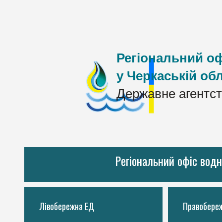
Регіональний оф
у Черкаській обл
Державне агентст
Регіональний офіс водн
Лівобережна ЕД
Правобере