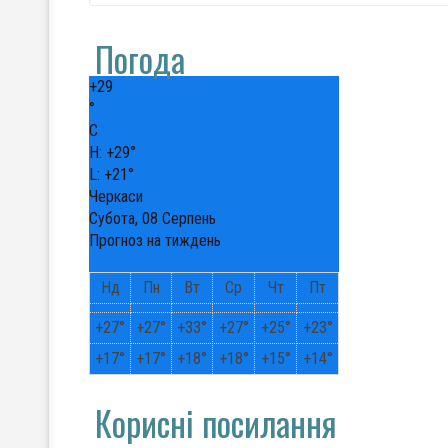
Погода
+
29
°
C
H:
+
29°
L:
+
21°
Черкаси
Субота, 08 Серпень
Прогноз на тиждень
Нд
Пн
Вт
Ср
Чт
Пт
+
27°
+
27°
+
33°
+
27°
+
25°
+
23°
+
17°
+
17°
+
18°
+
18°
+
15°
+
14°
Корисні посилання